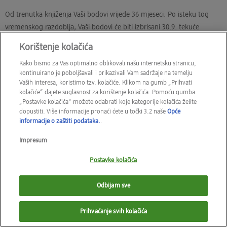
Od trenutka knjiženja Vaši bodovi vrijede 36 mjeseci. Po isteku tog
vremenskog razdoblja, Vaši bodovi će biti izbrisani 30.9. tekuće
godine. Preko Vašeg korisničkog računa bit ćete redovito obaviješteni
Korištenje kolačića
o tome brišu li se Vaši bodovi te koliko se bodova briše.
Kako bismo za Vas optimalno oblikovali našu internetsku stranicu,
kontinuirano je poboljšavali i prikazivali Vam sadržaje na temelju
Vaših interesa, koristimo tzv. kolačiće. Klikom na gumb „Prihvati
Kako se mogu osigurati da mi se bodovi ne obrišu?
kolačiće“ dajete suglasnost za korištenje kolačića. Pomoću gumba
„Postavke kolačića“ možete odabrati koje kategorije kolačića želite
dm active beauty će Vas informirati čim se približi termin brisanja
dopustiti. Više informacije pronaći ćete u točki 3.2 naše
Opće
Vaših bodova. Molimo Vas da vodite brigu o redovitom korištenju
informacije o zaštiti podataka.
.
svojih bodova prije termina njihova brisanja. Bodove možete koristiti
Impresum
u dm prodavaonicama.
Postavke kolačića
Odbijam sve
Prihvaćanje svih kolačića