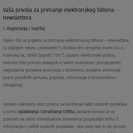
Vaša privola za primanje elektronskog biltena -
newslettera
1. Registracija / Sadržaj
Nakon što se prijavite za primanje elektronskog biltena – newslettera
(u daljnjem tekstu „newsletter“) društva dm–drogerie markt d.o.o.,
Kovinska 5a, 10000 Zagreb (“dm”) (putem elektronske pošte),
redovito ćete primati obavijesti o Vašim bodovima i procijenjenim
nagradama (posebne promocije s bodovima, posebne promocije
poput posebnih ponuda, popusta, informacija o proizvodima i
uslugama).
Ukoliko naknadno date privolu za korištenje Vaših osobnih podataka
u svrhu
oglašavanja i istraživanja tržišta
, poslane poruke će se
zasnivati na Vašim individualnim interesima (pogledajte točku 3.
Informacija o zaštiti osobnih podataka). Ako niste dali ili ste povukli