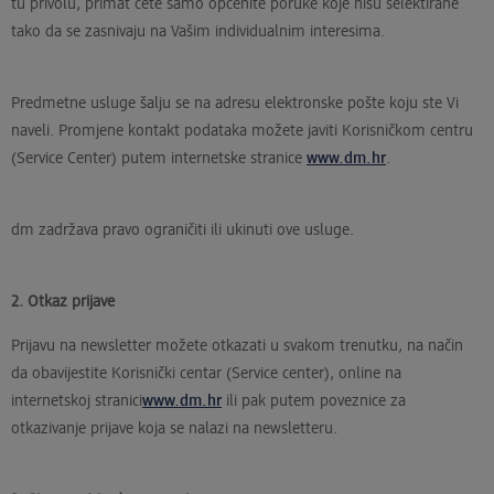
tu privolu, primat ćete samo općenite poruke koje nisu selektirane
tako da se zasnivaju na Vašim individualnim interesima.
Predmetne usluge šalju se na adresu elektronske pošte koju ste Vi
naveli. Promjene kontakt podataka možete javiti Korisničkom centru
(Service Center) putem internetske stranice
www.dm.hr
.
dm zadržava pravo ograničiti ili ukinuti ove usluge.
2. Otkaz prijave
Prijavu na newsletter možete otkazati u svakom trenutku, na način
da obavijestite Korisnički centar (Service center), online na
internetskoj stranici
www.dm.hr
ili pak putem poveznice za
otkazivanje prijave koja se nalazi na newsletteru.