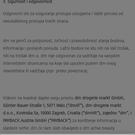
3. Sigurnost i odgovornost
Odgovorni ste za osiguranje pristupa uslugama i Vaših poruka od
neovlaštenog pristupa trećih strana.
dm ne jamči za potpunost, točnost i pravodobnost stanja bodova,
informacija i poslanih ponuda. Lažni bodovi ne idu niti na Vaš trošak,
niti na trošak dm-a. dm nije odgovoran za sadržaje na vanjskim
internetskim stranicama na koje ste upućeni putem dm-ovog
newslettera ili sadržaja (npr. preko poveznica).
Klikom na kvadrat dajete svoju privolu
dm drogerie markt GmbH,
Günter-Bauer-Straße 1, 5071 Wals (“dmAT”), dm-drogerie markt
d.o.o., Kovinska 5a, 10000 Zagreb, Croatia (“dmHR”), zajedno “dm”, i
PAYBACK Austria GmbH (“PAYBACK”)
za korištenje informacija u
sljedeće svrhe: dm će Vam slati obavijesti o dm active beauty