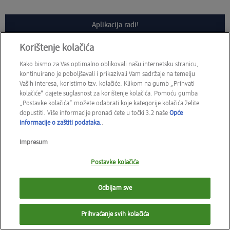
Aplikacija radi!
Korištenje kolačića
Kako bismo za Vas optimalno oblikovali našu internetsku stranicu,
kontinuirano je poboljšavali i prikazivali Vam sadržaje na temelju
Vaših interesa, koristimo tzv. kolačiće. Klikom na gumb „Prihvati
kolačiće“ dajete suglasnost za korištenje kolačića. Pomoću gumba
„Postavke kolačića“ možete odabrati koje kategorije kolačića želite
dopustiti. Više informacije pronaći ćete u točki 3.2 naše
Opće
informacije o zaštiti podataka.
.
Impresum
Postavke kolačića
Odbijam sve
Prihvaćanje svih kolačića