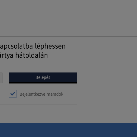
kapcsolatba léphessen
ártya hátoldalán
Bejelentkezve maradok