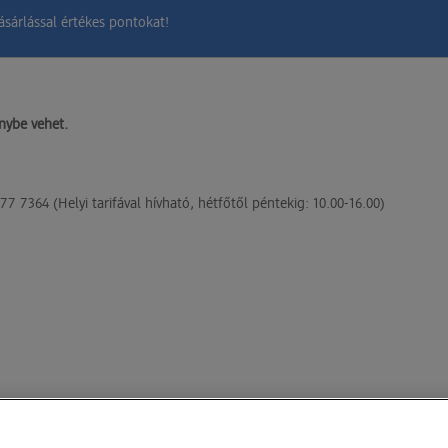
sárlással értékes pontokat!
énybe vehet.
7 7364 (Helyi tarifával hívható, hétfőtől péntekig: 10.00-16.00)