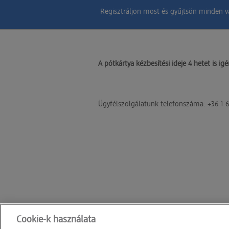
Regisztráljon most és gyűjtsön minden vá
A pótkártya kézbesítési ideje 4 hetet is ig
Ügyfélszolgálatunk telefonszáma: +36 1 67
Cookie-k használata