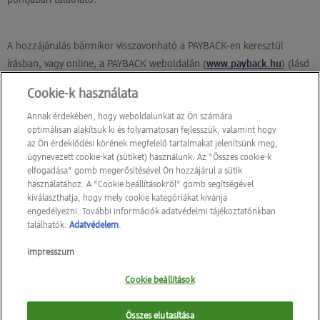
A hozzájárulás bármikor visszavonható a PAYBACK-en keresztül
írásban, vagy online, a PAYBACK weboldalán (
www.payback.hu
) (lásd
„Adatkezelési tájékoztató” 3.3. pontja). A hozzájárulás visszavonása
Cookie-k használata
nem érinti a visszavonás pillanatáig tartó és Ön által előzetesen
elfogadott adatfeldolgozás jogszerűségét.
Annak érdekében, hogy weboldalunkat az Ön számára
optimálisan alakítsuk ki és folyamatosan fejlesszük, valamint hogy
az Ön érdeklődési körének megfelelő tartalmakat jelenítsünk meg,
úgynevezett cookie-kat (sütiket) használunk. Az "Összes cookie-k
A hozzájárulás ezenkívül bármikor visszavonható írásban vagy online
elfogadása" gomb megerősítésével Ön hozzájárul a sütik
a dm weblodalán (dm.hu) (lásd „Adatkezelési tájékoztató” 3.3.
használatához. A "Cookie beállításokról" gomb segítségével
kiválaszthatja, hogy mely cookie kategóriákat kívánja
pontja). A hozzájárulás visszavonása nem érinti a visszavonás
engedélyezni. További információk adatvédelmi tájékoztatónkban
pillanatáig tartó és az Ön által előzetesen elfogadott adatfeldolgozás
találhatók:
Adatvédelem
.
jogszerűségét.
impresszum
Cookie beállítások
Az Ön programra való
regisztrációja
ezen
hozzájárulás nélkül is
érvényes
.
Összes elutasítása