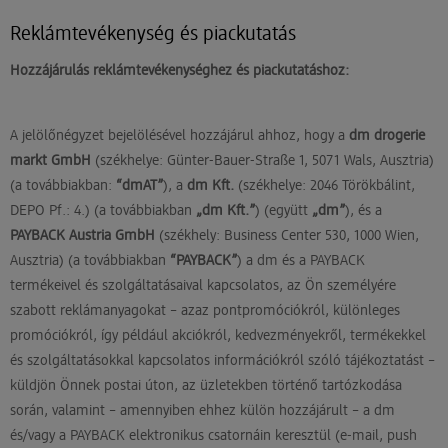
Reklámtevékenység és piackutatás
Hozzájárulás reklámtevékenységhez és piackutatáshoz:
A jelölőnégyzet bejelölésével hozzájárul ahhoz, hogy a
dm drogerie
markt GmbH
(székhelye: Günter-Bauer-Straße 1, 5071 Wals, Ausztria)
(a továbbiakban:
“dmAT”
), a
dm Kft.
(székhelye: 2046 Törökbálint,
DEPO Pf.: 4.) (a továbbiakban
„dm Kft.”
) (együtt
„dm”
), és a
PAYBACK Austria GmbH
(székhely: Business Center 530, 1000 Wien,
Ausztria) (a továbbiakban
“PAYBACK”
) a dm és a PAYBACK
termékeivel és szolgáltatásaival kapcsolatos, az Ön személyére
szabott reklámanyagokat – azaz pontpromóciókról, különleges
promóciókról, így például akciókról, kedvezményekről, termékekkel
és szolgáltatásokkal kapcsolatos információkról szóló tájékoztatást –
küldjön Önnek postai úton, az üzletekben történő tartózkodása
során, valamint – amennyiben ehhez külön hozzájárult – a dm
és/vagy a PAYBACK elektronikus csatornáin keresztül (e-mail, push