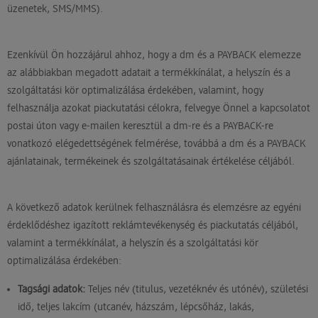
üzenetek, SMS/MMS).
Ezenkívül Ön hozzájárul ahhoz, hogy a dm és a PAYBACK elemezze
az alábbiakban megadott adatait a termékkínálat, a helyszín és a
szolgáltatási kör optimalizálása érdekében, valamint, hogy
felhasználja azokat piackutatási célokra, felvegye Önnel a kapcsolatot
postai úton vagy e-mailen keresztül a dm-re és a PAYBACK-re
vonatkozó elégedettségének felmérése, továbbá a dm és a PAYBACK
ajánlatainak, termékeinek és szolgáltatásainak értékelése céljából.
A következő adatok kerülnek felhasználásra és elemzésre az egyéni
érdeklődéshez igazított reklámtevékenység és piackutatás céljából,
valamint a termékkínálat, a helyszín és a szolgáltatási kör
optimalizálása érdekében:
Tagsági adatok:
Teljes név (titulus, vezetéknév és utónév), születési
idő, teljes lakcím (utcanév, házszám, lépcsőház, lakás,