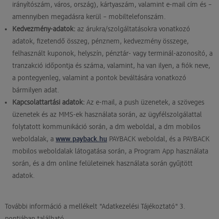
irányítószám, város, ország), kártyaszám, valamint e-mail cím és –
amennyiben megadásra kerül – mobiltelefonszám.
Kedvezmény-adatok:
az árukra/szolgáltatásokra vonatkozó
adatok, fizetendő összeg, pénznem, kedvezmény összege,
felhasznált kuponok, helyszín, pénztár- vagy terminál-azonosító, a
tranzakció időpontja és száma, valamint, ha van ilyen, a fiók neve,
a pontegyenleg, valamint a pontok beváltására vonatkozó
bármilyen adat.
Kapcsolattartási adatok:
Az e-mail, a push üzenetek, a szöveges
üzenetek és az MMS-ek használata során, az ügyfélszolgálattal
folytatott kommunikáció során, a dm weboldal, a dm mobilos
weboldalak, a
www.payback.hu
PAYBACK weboldal, és a PAYBACK
mobilos weboldalak látogatása során, a Program App használata
során, és a dm online felületeinek használata során gyűjtött
adatok.
További információ a mellékelt "Adatkezelési Tájékoztató" 3.
pontjában található.