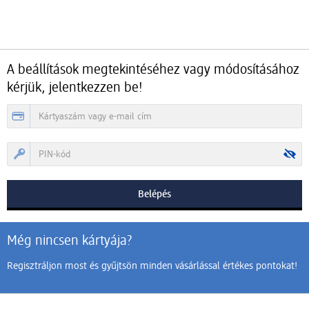
A beállítások megtekintéséhez vagy módosításához
kérjük, jelentkezzen be!
Még nincsen kártyája?
Regisztráljon most és gyűjtsön minden vásárlással értékes pontokat!