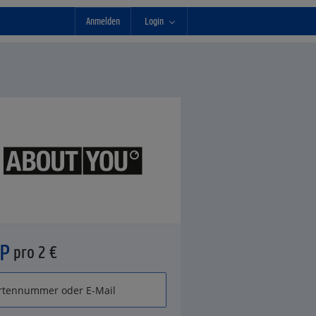
Anmelden
Login
°P
pro 2 €