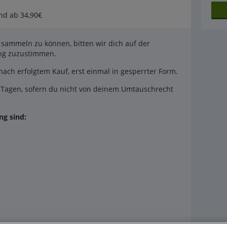
nd ab 34,90€
sammeln zu können, bitten wir dich auf der
ung zuzustimmen.
nach erfolgtem Kauf, erst einmal in gesperrter Form.
Tagen, sofern du nicht von deinem Umtauschrecht
g sind: