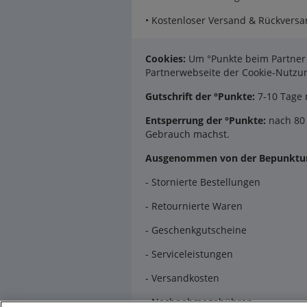
• Kostenloser Versand & Rückversa
Cookies:
Um °Punkte beim Partner 
Partnerwebseite der Cookie-Nutz
Gutschrift der °Punkte:
7-10 Tage 
Entsperrung der °Punkte:
nach 80 
Gebrauch machst.
Ausgenommen von der Bepunktun
- Stornierte Bestellungen
- Retournierte Waren
- Geschenkgutscheine
- Serviceleistungen
- Versandkosten
- Nachnahmegebühren