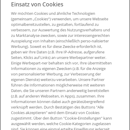
Einsatz von Cookies
Entsperrung der °Punkte:
nach ca. 9 Wochen, sofern Sie
Wir möchten Cookies und ähnliche Technologien
nicht von Ihrem Umtauschrecht Gebrauch machen.
(gemeinsam „Cookies“) verwenden, um unsere Webseite
optimalbereitzustellen, zu gestalten, fortlaufend zu
Ausgenommen von der Bepunktung sind:
verbessern, zur Auswertung des Nutzungsverhaltens und
zu Marktanalyse-zwecken, sowie zur interessengerechten
- Stornierte Bestellungen
Ausspielung von Inhalten (einschließlich perso-nalisierter
Werbung). Soweit es für diese Zwecke erforderlich ist,
geben wir Ihre Daten (z.B. Ihre IP-Adresse, aufgerufene
Seiten, Klicks auf Links) an unsere Werbepartner weiter.
Einige Werbepart-ner behalten sich vor, Ihre übermittelten
Informationen zu eigenen Zwecken (z.B. für die Anzeige
von personalisierter Werbung, zur Verbesserung der
eigenen Dienste) weiterzu-verarbeiten. Unsere Partner
führen die Informationen möglicherweise mit weiteren
Daten, die Sie unseren Partnern anderweitig bereitstellen
(z.B. auf anderen Webseiten, in Apps), zusammen. Ihre
Informationen können dabei auch geräteübergreifend
verknüpft werden. Durch Bestätigen des Buttons "Alle
Cookies akzeptieren" wird dem Einsatz von Cookies
zugestimmt. Über den Button "Cookie-Einstellungen" kann
ausgewählt werden, welche Cookie-Kategorien zugelassen
sind. Sie können eine einmal erteilte Einwilligung jederzeit