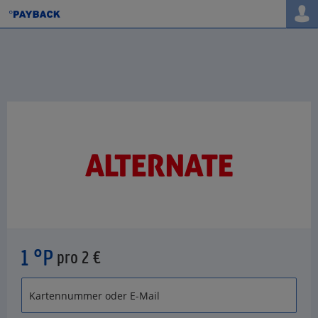
1 °P
pro 2 €