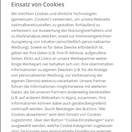
Einsatz von Cookies
Entsperrung der °Punkte:
nach ca. 6 Wochen, sofern Sie
nicht von Ihrem Umtauschrecht Gebrauch machen.
Wir möchten Cookies und ähnliche Technologien
(gemeinsam „Cookies“) verwenden, um unsere Webseite
optimalbereitzustellen, zu gestalten, fortlaufend zu
Ausgenommen von der Bepunktung sind:
verbessern, zur Auswertung des Nutzungsverhaltens und
zu Marktanalyse-zwecken, sowie zur interessengerechten
- Stornierte Bestellungen
Ausspielung von Inhalten (einschließlich perso-nalisierter
Werbung). Soweit es für diese Zwecke erforderlich ist,
geben wir Ihre Daten (z.B. Ihre IP-Adresse, aufgerufene
Seiten, Klicks auf Links) an unsere Werbepartner weiter.
Einige Werbepart-ner behalten sich vor, Ihre übermittelten
Informationen zu eigenen Zwecken (z.B. für die Anzeige
von personalisierter Werbung, zur Verbesserung der
eigenen Dienste) weiterzu-verarbeiten. Unsere Partner
führen die Informationen möglicherweise mit weiteren
Daten, die Sie unseren Partnern anderweitig bereitstellen
(z.B. auf anderen Webseiten, in Apps), zusammen. Ihre
Informationen können dabei auch geräteübergreifend
verknüpft werden. Durch Bestätigen des Buttons "Alle
Cookies akzeptieren" wird dem Einsatz von Cookies
zugestimmt. Über den Button "Cookie-Einstellungen" kann
ausgewählt werden, welche Cookie-Kategorien zugelassen
sind. Sie können eine einmal erteilte Einwilligung jederzeit