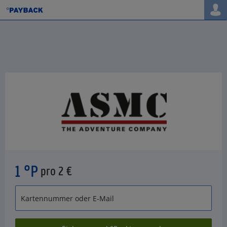
1 °P
pro 2 €