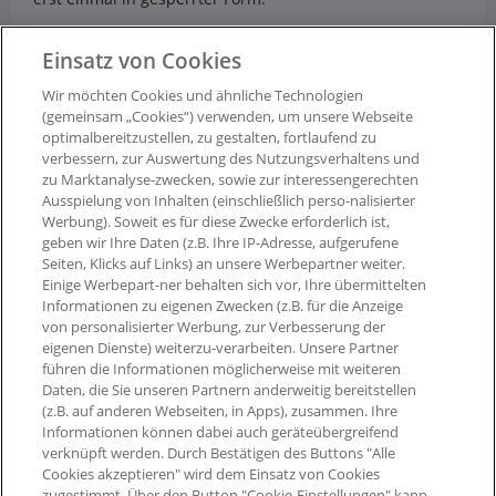
Einsatz von Cookies
Entsperrung der Punkte:
nach ca. 6 Wochen, sofern Sie
nicht von Ihrem Umtauschrecht Gebrauch machen.
Wir möchten Cookies und ähnliche Technologien
(gemeinsam „Cookies“) verwenden, um unsere Webseite
optimalbereitzustellen, zu gestalten, fortlaufend zu
Ausgenommen von der Bepunktung sind:
verbessern, zur Auswertung des Nutzungsverhaltens und
zu Marktanalyse-zwecken, sowie zur interessengerechten
- Stornierte Bestellungen
Ausspielung von Inhalten (einschließlich perso-nalisierter
Werbung). Soweit es für diese Zwecke erforderlich ist,
geben wir Ihre Daten (z.B. Ihre IP-Adresse, aufgerufene
Seiten, Klicks auf Links) an unsere Werbepartner weiter.
Einige Werbepart-ner behalten sich vor, Ihre übermittelten
Informationen zu eigenen Zwecken (z.B. für die Anzeige
von personalisierter Werbung, zur Verbesserung der
eigenen Dienste) weiterzu-verarbeiten. Unsere Partner
führen die Informationen möglicherweise mit weiteren
Daten, die Sie unseren Partnern anderweitig bereitstellen
(z.B. auf anderen Webseiten, in Apps), zusammen. Ihre
Informationen können dabei auch geräteübergreifend
verknüpft werden. Durch Bestätigen des Buttons "Alle
Cookies akzeptieren" wird dem Einsatz von Cookies
zugestimmt. Über den Button "Cookie-Einstellungen" kann