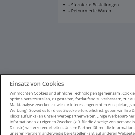
- Stornierte Bestellungen
- Retournierte Waren
Einsatz von Cookies
Wir möchten Cookies und ähnliche Technologien (gemeinsam „Cookie
optimalbereitzustellen, zu gestalten, fortlaufend zu verbessern, zur
Marktanalyse-zwecken, sowie zur interessengerechten Ausspielung von I
Werbung). Soweit es für diese Zwecke erforderlich ist, geben wir Ihre D
Klicks auf Links) an unsere Werbepartner weiter. Einige Werbepart-ner 
Informationen zu eigenen Zwecken (z.B. für die Anzeige von personali
Dienste) weiterzu-verarbeiten. Unsere Partner führen die Information
unseren Partnern anderweitig bereitstellen (z.B. auf anderen Webseit