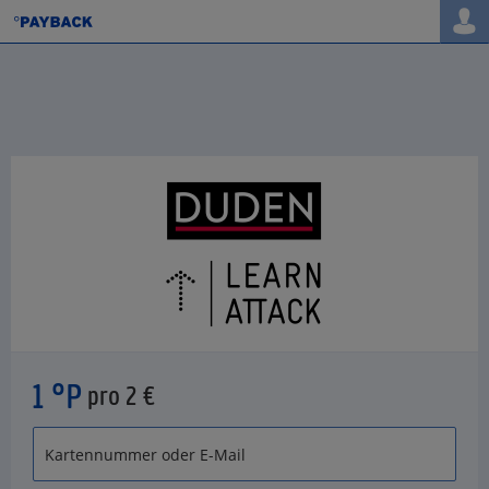
1 °P
pro 2 €