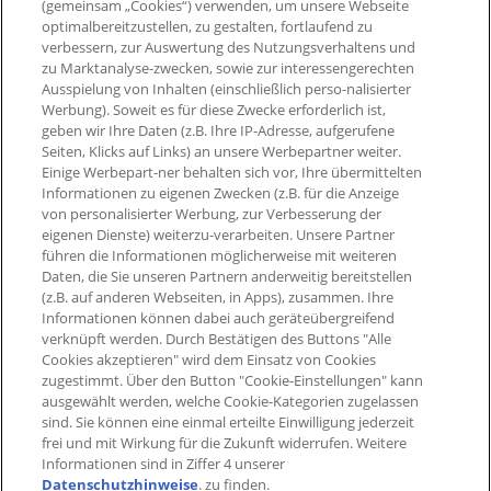
(gemeinsam „Cookies“) verwenden, um unsere Webseite
optimalbereitzustellen, zu gestalten, fortlaufend zu
Ausgenommen von der Bepunktung sind
:
verbessern, zur Auswertung des Nutzungsverhaltens und
zu Marktanalyse-zwecken, sowie zur interessengerechten
Gratisprodukte
Ausspielung von Inhalten (einschließlich perso-nalisierter
Werbung). Soweit es für diese Zwecke erforderlich ist,
geben wir Ihre Daten (z.B. Ihre IP-Adresse, aufgerufene
Seiten, Klicks auf Links) an unsere Werbepartner weiter.
Einige Werbepart-ner behalten sich vor, Ihre übermittelten
Informationen zu eigenen Zwecken (z.B. für die Anzeige
von personalisierter Werbung, zur Verbesserung der
eigenen Dienste) weiterzu-verarbeiten. Unsere Partner
führen die Informationen möglicherweise mit weiteren
Daten, die Sie unseren Partnern anderweitig bereitstellen
(z.B. auf anderen Webseiten, in Apps), zusammen. Ihre
Informationen können dabei auch geräteübergreifend
verknüpft werden. Durch Bestätigen des Buttons "Alle
Cookies akzeptieren" wird dem Einsatz von Cookies
zugestimmt. Über den Button "Cookie-Einstellungen" kann
ausgewählt werden, welche Cookie-Kategorien zugelassen
sind. Sie können eine einmal erteilte Einwilligung jederzeit
frei und mit Wirkung für die Zukunft widerrufen. Weitere
Informationen sind in Ziffer 4 unserer
Datenschutzhinweise
. zu finden.