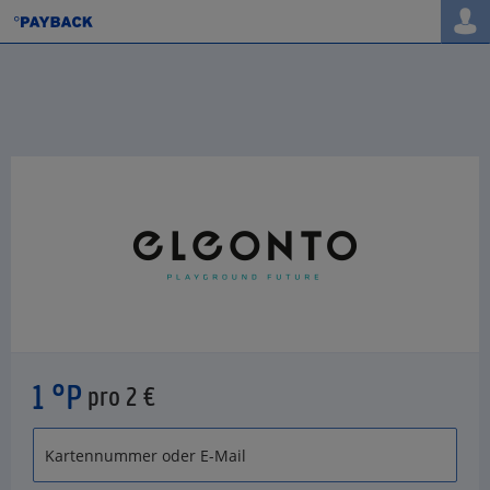
1 °P
pro 2 €