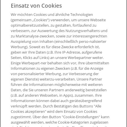
Einsatz von Cookies
Entsperrung der Punkte:
nach ca. 6 Wochen, sofern Sie
nicht von Ihrem Umtauschrecht Gebrauch machen.
Wir möchten Cookies und ähnliche Technologien
(gemeinsam „Cookies“) verwenden, um unsere Webseite
optimalbereitzustellen, zu gestalten, fortlaufend zu
Ausgenommen von der Bepunktung sind:
verbessern, zur Auswertung des Nutzungsverhaltens und
zu Marktanalyse-zwecken, sowie zur interessengerechten
- Stornierte Bestellungen
Ausspielung von Inhalten (einschließlich perso-nalisierter
Werbung). Soweit es für diese Zwecke erforderlich ist,
geben wir Ihre Daten (z.B. Ihre IP-Adresse, aufgerufene
Seiten, Klicks auf Links) an unsere Werbepartner weiter.
Einige Werbepart-ner behalten sich vor, Ihre übermittelten
Informationen zu eigenen Zwecken (z.B. für die Anzeige
von personalisierter Werbung, zur Verbesserung der
eigenen Dienste) weiterzu-verarbeiten. Unsere Partner
führen die Informationen möglicherweise mit weiteren
Daten, die Sie unseren Partnern anderweitig bereitstellen
(z.B. auf anderen Webseiten, in Apps), zusammen. Ihre
Informationen können dabei auch geräteübergreifend
verknüpft werden. Durch Bestätigen des Buttons "Alle
Cookies akzeptieren" wird dem Einsatz von Cookies
zugestimmt. Über den Button "Cookie-Einstellungen" kann
ausgewählt werden, welche Cookie-Kategorien zugelassen