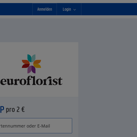
Anmelden
Login
°P
pro 2 €