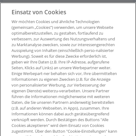
Einsatz von Cookies
Entsperrung der Punkte:
nach Ende Ihrer Abreise in
unregelmäßigen Abständen.
Wir möchten Cookies und ähnliche Technologien
(gemeinsam „Cookies“) verwenden, um unsere Webseite
optimalbereitzustellen, zu gestalten, fortlaufend zu
Ausgenommen von der Bepunktung sind:
verbessern, zur Auswertung des Nutzungsverhaltens und
zu Marktanalyse-zwecken, sowie zur interessengerechten
- Stornierte Bestellungen
Ausspielung von Inhalten (einschließlich perso-nalisierter
Werbung). Soweit es für diese Zwecke erforderlich ist,
geben wir Ihre Daten (z.B. Ihre IP-Adresse, aufgerufene
Seiten, Klicks auf Links) an unsere Werbepartner weiter.
Einige Werbepart-ner behalten sich vor, Ihre übermittelten
Informationen zu eigenen Zwecken (z.B. für die Anzeige
von personalisierter Werbung, zur Verbesserung der
eigenen Dienste) weiterzu-verarbeiten. Unsere Partner
führen die Informationen möglicherweise mit weiteren
Daten, die Sie unseren Partnern anderweitig bereitstellen
(z.B. auf anderen Webseiten, in Apps), zusammen. Ihre
Informationen können dabei auch geräteübergreifend
verknüpft werden. Durch Bestätigen des Buttons "Alle
Cookies akzeptieren" wird dem Einsatz von Cookies
zugestimmt. Über den Button "Cookie-Einstellungen" kann