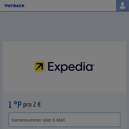
1 °P
pro 2 €