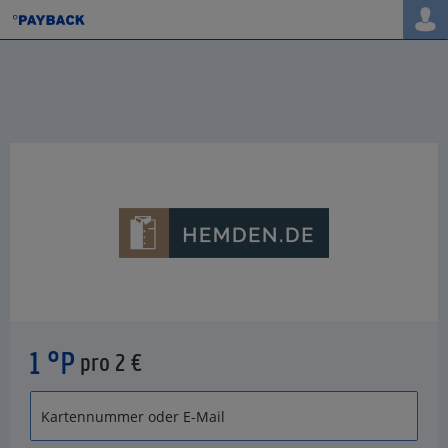
1 °P
pro 2 €