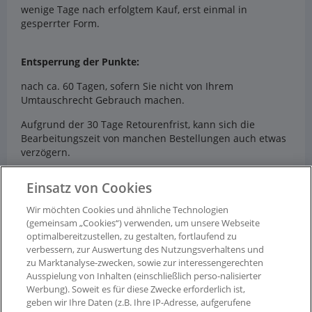
wenige Tage nach erfolgtem Kauf, erst einmal in
gesperrter Form.
Entsperrung der Punkte:
nach ca. 60 Tagen, sofern Sie nicht von Ihrem
Umtauschrecht Gebrauch machen.
Aufgrund der 30 Tage Retourenfrist, kann sich die
Bearbeitungszeit von manchen Bestellungen auch etwas
verzögern.
Einsatz von Cookies
Ausgenommen von der Bepunktung sind:
Wir möchten Cookies und ähnliche Technologien
- Stornierte Bestellungen
(gemeinsam „Cookies“) verwenden, um unsere Webseite
optimalbereitzustellen, zu gestalten, fortlaufend zu
- Retournierte Waren
verbessern, zur Auswertung des Nutzungsverhaltens und
zu Marktanalyse-zwecken, sowie zur interessengerechten
- Versandkosten
Ausspielung von Inhalten (einschließlich perso-nalisierter
Werbung). Soweit es für diese Zwecke erforderlich ist,
geben wir Ihre Daten (z.B. Ihre IP-Adresse, aufgerufene