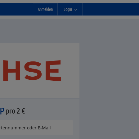
Anmelden
Login
°P
pro 2 €