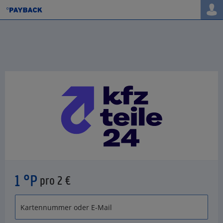
1 °P
pro 2 €