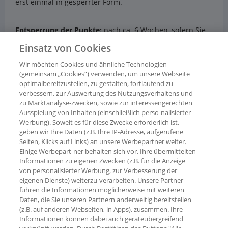
erst einmal in gesperrter Form.
Entsperrung der Punkte:
nach ca. 6 Wochen, sofern Sie
nicht von Ihrem Umtauschrecht Gebrauch machen.
Einsatz von Cookies
Wir möchten Cookies und ähnliche Technologien
Ausgenommen von der Bepunktung sind:
(gemeinsam „Cookies“) verwenden, um unsere Webseite
optimalbereitzustellen, zu gestalten, fortlaufend zu
- Stornierte Bestellungen
verbessern, zur Auswertung des Nutzungsverhaltens und
zu Marktanalyse-zwecken, sowie zur interessengerechten
- Lieferung in Filiale
Ausspielung von Inhalten (einschließlich perso-nalisierter
Werbung). Soweit es für diese Zwecke erforderlich ist,
geben wir Ihre Daten (z.B. Ihre IP-Adresse, aufgerufene
Seiten, Klicks auf Links) an unsere Werbepartner weiter.
Einige Werbepart-ner behalten sich vor, Ihre übermittelten
Informationen zu eigenen Zwecken (z.B. für die Anzeige
von personalisierter Werbung, zur Verbesserung der
eigenen Dienste) weiterzu-verarbeiten. Unsere Partner
führen die Informationen möglicherweise mit weiteren
Daten, die Sie unseren Partnern anderweitig bereitstellen
(z.B. auf anderen Webseiten, in Apps), zusammen. Ihre
Informationen können dabei auch geräteübergreifend