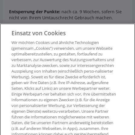
Entsperrung der Punkte:
nach ca. 9 Wochen, sofern Sie
nicht von Ihrem Umtauschrecht Gebrauch machen.
Einsatz von Cookies
Ausgenommen von der Bepunktung sind:
Wir möchten Cookies und ähnliche Technologien
- Stornierte Bestellungen
(gemeinsam „Cookies“) verwenden, um unsere Webseite
optimalbereitzustellen, zu gestalten, fortlaufend zu
- Versandkosten
verbessern, zur Auswertung des Nutzungsverhaltens und
zu Marktanalyse-zwecken, sowie zur interessengerechten
- nicht kombinierbare Gutscheinaktionen
Ausspielung von Inhalten (einschließlich perso-nalisierter
Werbung). Soweit es für diese Zwecke erforderlich ist,
geben wir Ihre Daten (z.B. Ihre IP-Adresse, aufgerufene
Seiten, Klicks auf Links) an unsere Werbepartner weiter.
Einige Werbepart-ner behalten sich vor, Ihre übermittelten
Informationen zu eigenen Zwecken (z.B. für die Anzeige
von personalisierter Werbung, zur Verbesserung der
eigenen Dienste) weiterzu-verarbeiten. Unsere Partner
führen die Informationen möglicherweise mit weiteren
Daten, die Sie unseren Partnern anderweitig bereitstellen
(z.B. auf anderen Webseiten, in Apps), zusammen. Ihre
Informationen können dabei auch geräteübergreifend