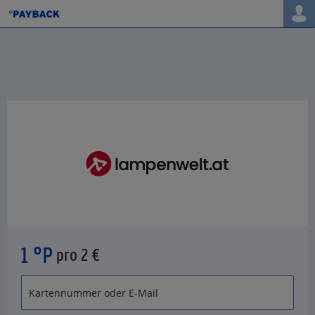
1 °P
pro 2 €