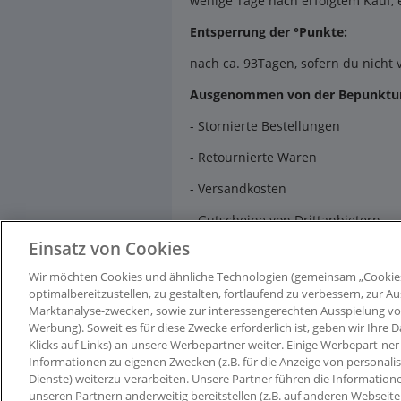
wenige Tage nach erfolgtem Kauf, e
Entsperrung der °Punkte:
nach ca. 93Tagen, sofern du nich
Ausgenommen von der Bepunktun
- Stornierte Bestellungen
- Retournierte Waren
- Versandkosten
- Gutscheine von Drittanbietern
Einsatz von Cookies
Wir möchten Cookies und ähnliche Technologien (gemeinsam „Cookie
optimalbereitzustellen, zu gestalten, fortlaufend zu verbessern, zur
Marktanalyse-zwecken, sowie zur interessengerechten Ausspielung von I
Werbung). Soweit es für diese Zwecke erforderlich ist, geben wir Ihre D
Klicks auf Links) an unsere Werbepartner weiter. Einige Werbepart-ner 
Informationen zu eigenen Zwecken (z.B. für die Anzeige von personali
Dienste) weiterzu-verarbeiten. Unsere Partner führen die Information
unseren Partnern anderweitig bereitstellen (z.B. auf anderen Webseit