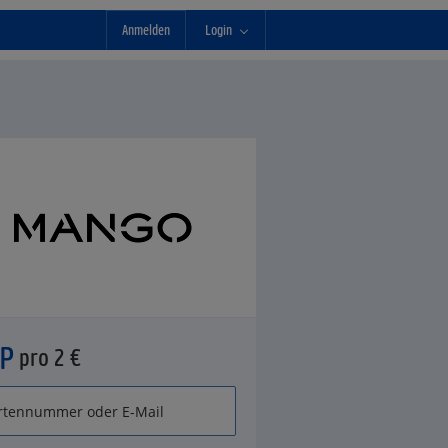
Anmelden
Login
°P
pro 2 €