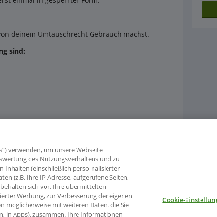
rst einmal in gesperrter Form.
t von deinem Umtauschrecht Gebrauch machst.
g sind:
s“) verwenden, um unsere Webseite
 Auswertung des Nutzungsverhaltens und zu
nhalten (einschließlich perso-nalisierter
aten (z.B. Ihre IP-Adresse, aufgerufene Seiten,
behalten sich vor, Ihre übermittelten
sierter Werbung, zur Verbesserung der eigenen
Cookie-Einstellun
en möglicherweise mit weiteren Daten, die Sie
en, in Apps), zusammen. Ihre Informationen