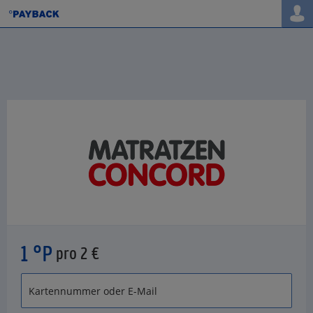
1 °P
pro 2 €