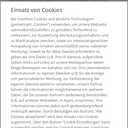
Einsatz von Cookies
Ausgenommen von der Bepunktung sind:
Wir möchten Cookies und ähnliche Technologien
Stornierte Bestellungen
(gemeinsam „Cookies“) verwenden, um unsere Webseite
Retournierte Waren
optimalbereitzustellen, zu gestalten, fortlaufend zu
Versandkosten
verbessern, zur Auswertung des Nutzungsverhaltens und
Voucher und Gutscheine
zu Marktanalyse-zwecken, sowie zur interessengerechten
Ausspielung von Inhalten (einschließlich perso-nalisierter
Werbung). Soweit es für diese Zwecke erforderlich ist,
geben wir Ihre Daten (z.B. Ihre IP-Adresse, aufgerufene
Seiten, Klicks auf Links) an unsere Werbepartner weiter.
Einige Werbepart-ner behalten sich vor, Ihre übermittelten
Informationen zu eigenen Zwecken (z.B. für die Anzeige
von personalisierter Werbung, zur Verbesserung der
eigenen Dienste) weiterzu-verarbeiten. Unsere Partner
führen die Informationen möglicherweise mit weiteren
Daten, die Sie unseren Partnern anderweitig bereitstellen
(z.B. auf anderen Webseiten, in Apps), zusammen. Ihre
Informationen können dabei auch geräteübergreifend
verknüpft werden. Durch Bestätigen des Buttons "Alle
Cookies akzeptieren" wird dem Einsatz von Cookies
zugestimmt. Über den Button "Cookie-Einstellungen" kann
ausgewählt werden, welche Cookie-Kategorien zugelassen