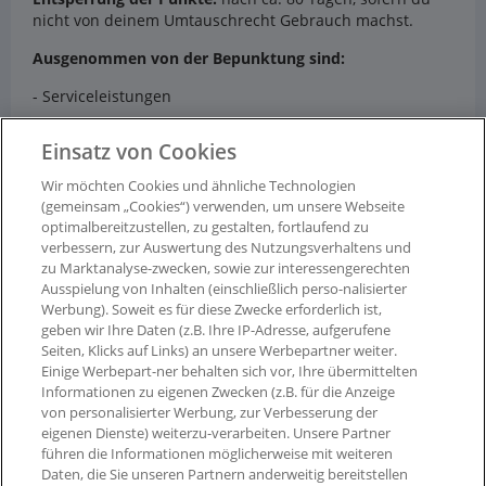
nicht von deinem Umtauschrecht Gebrauch machst.
Ausgenommen von der Bepunktung sind:
- Serviceleistungen
- Stornierte Bestellungen
Einsatz von Cookies
- Alle Einkäufe über die Parfumdreams-App
Wir möchten Cookies und ähnliche Technologien
(gemeinsam „Cookies“) verwenden, um unsere Webseite
- Alle Einkäufe mit Einsatz von Gutscheinkarten
optimalbereitzustellen, zu gestalten, fortlaufend zu
- Alle Einkäufe mit Gutschein-Codes, die nicht für
verbessern, zur Auswertung des Nutzungsverhaltens und
zu Marktanalyse-zwecken, sowie zur interessengerechten
PAYBACK freigegeben sind
Ausspielung von Inhalten (einschließlich perso-nalisierter
Werbung). Soweit es für diese Zwecke erforderlich ist,
geben wir Ihre Daten (z.B. Ihre IP-Adresse, aufgerufene
Seiten, Klicks auf Links) an unsere Werbepartner weiter.
Einige Werbepart-ner behalten sich vor, Ihre übermittelten
Informationen zu eigenen Zwecken (z.B. für die Anzeige
von personalisierter Werbung, zur Verbesserung der
eigenen Dienste) weiterzu-verarbeiten. Unsere Partner
führen die Informationen möglicherweise mit weiteren
Daten, die Sie unseren Partnern anderweitig bereitstellen