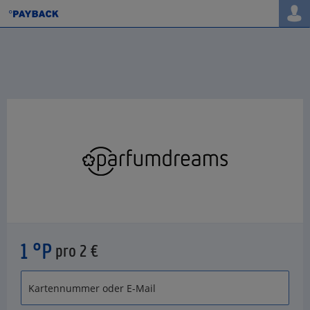
1 °P
pro 2 €