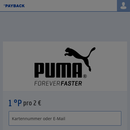
1 °P
pro 2 €