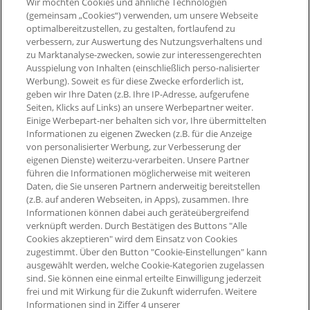
Wir möchten Cookies und ähnliche Technologien
(gemeinsam „Cookies“) verwenden, um unsere Webseite
optimalbereitzustellen, zu gestalten, fortlaufend zu
Ausgenommen von der Bepunktung sind:
verbessern, zur Auswertung des Nutzungsverhaltens und
zu Marktanalyse-zwecken, sowie zur interessengerechten
- Stornierte Bestellungen
Ausspielung von Inhalten (einschließlich perso-nalisierter
Werbung). Soweit es für diese Zwecke erforderlich ist,
geben wir Ihre Daten (z.B. Ihre IP-Adresse, aufgerufene
Seiten, Klicks auf Links) an unsere Werbepartner weiter.
Einige Werbepart-ner behalten sich vor, Ihre übermittelten
Informationen zu eigenen Zwecken (z.B. für die Anzeige
von personalisierter Werbung, zur Verbesserung der
eigenen Dienste) weiterzu-verarbeiten. Unsere Partner
führen die Informationen möglicherweise mit weiteren
Daten, die Sie unseren Partnern anderweitig bereitstellen
(z.B. auf anderen Webseiten, in Apps), zusammen. Ihre
Informationen können dabei auch geräteübergreifend
verknüpft werden. Durch Bestätigen des Buttons "Alle
Cookies akzeptieren" wird dem Einsatz von Cookies
zugestimmt. Über den Button "Cookie-Einstellungen" kann
ausgewählt werden, welche Cookie-Kategorien zugelassen
sind. Sie können eine einmal erteilte Einwilligung jederzeit
frei und mit Wirkung für die Zukunft widerrufen. Weitere
Informationen sind in Ziffer 4 unserer