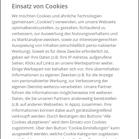
Einsatz von Cookies
Entsperrung der Punkte:
nach ca. 12 Wochen, sofern Sie
nicht von Ihrem Umtauschrecht Gebrauch machen.
Wir möchten Cookies und ähnliche Technologien
(gemeinsam „Cookies“) verwenden, um unsere Webseite
optimalbereitzustellen, zu gestalten, fortlaufend zu
Ausgenommen von der Bepunktung sind:
verbessern, zur Auswertung des Nutzungsverhaltens und
zu Marktanalyse-zwecken, sowie zur interessengerechten
- Stornierte Bestellungen
Ausspielung von Inhalten (einschließlich perso-nalisierter
Werbung). Soweit es für diese Zwecke erforderlich ist,
geben wir Ihre Daten (z.B. Ihre IP-Adresse, aufgerufene
Seiten, Klicks auf Links) an unsere Werbepartner weiter.
Einige Werbepart-ner behalten sich vor, Ihre übermittelten
Informationen zu eigenen Zwecken (z.B. für die Anzeige
von personalisierter Werbung, zur Verbesserung der
eigenen Dienste) weiterzu-verarbeiten. Unsere Partner
führen die Informationen möglicherweise mit weiteren
Daten, die Sie unseren Partnern anderweitig bereitstellen
(z.B. auf anderen Webseiten, in Apps), zusammen. Ihre
Informationen können dabei auch geräteübergreifend
verknüpft werden. Durch Bestätigen des Buttons "Alle
Cookies akzeptieren" wird dem Einsatz von Cookies
zugestimmt. Über den Button "Cookie-Einstellungen" kann
ausgewählt werden, welche Cookie-Kategorien zugelassen