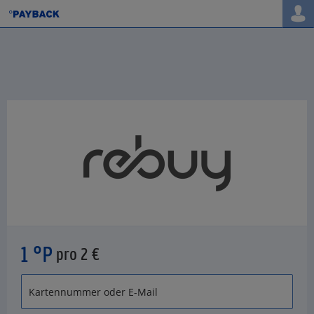
1 °P
pro 2 €