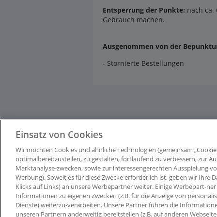
Entsperrung der Punkte:
nach ca. 
Gebrauch machen.
Ausgenommen von der Bepunktun
- Stornierte Bestellungen
Einsatz von Cookies
Wir möchten Cookies und ähnliche Technologien (gemeinsam „Cookie
optimalbereitzustellen, zu gestalten, fortlaufend zu verbessern, zur
Marktanalyse-zwecken, sowie zur interessengerechten Ausspielung von I
Werbung). Soweit es für diese Zwecke erforderlich ist, geben wir Ihre D
Klicks auf Links) an unsere Werbepartner weiter. Einige Werbepart-ner 
Informationen zu eigenen Zwecken (z.B. für die Anzeige von personali
Dienste) weiterzu-verarbeiten. Unsere Partner führen die Information
unseren Partnern anderweitig bereitstellen (z.B. auf anderen Webseit