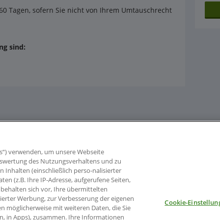
60 Tagen, sofern Sie nicht von Ihrem Umtauschrecht
g sind:
s“) verwenden, um unsere Webseite
 Auswertung des Nutzungsverhaltens und zu
nhalten (einschließlich perso-nalisierter
aten (z.B. Ihre IP-Adresse, aufgerufene Seiten,
behalten sich vor, Ihre übermittelten
sierter Werbung, zur Verbesserung der eigenen
Cookie-Einstellun
en möglicherweise mit weiteren Daten, die Sie
en, in Apps), zusammen. Ihre Informationen