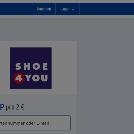
Anmelden
Login
°P
pro 2 €