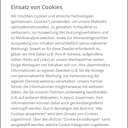
nicht von Ihrem Umtauschrecht Gebrauch machen.
Einsatz von Cookies
Wir möchten Cookies und ähnliche Technologien
Ausgenommen von der Bepunktung sind:
(gemeinsam „Cookies“) verwenden, um unsere Webseite
optimalbereitzustellen, zu gestalten, fortlaufend zu
- Stornierte Bestellungen
verbessern, zur Auswertung des Nutzungsverhaltens und
zu Marktanalyse-zwecken, sowie zur interessengerechten
- Bücher und Zeitschriften
Ausspielung von Inhalten (einschließlich perso-nalisierter
Werbung). Soweit es für diese Zwecke erforderlich ist,
geben wir Ihre Daten (z.B. Ihre IP-Adresse, aufgerufene
Seiten, Klicks auf Links) an unsere Werbepartner weiter.
Einige Werbepart-ner behalten sich vor, Ihre übermittelten
Informationen zu eigenen Zwecken (z.B. für die Anzeige
von personalisierter Werbung, zur Verbesserung der
eigenen Dienste) weiterzu-verarbeiten. Unsere Partner
führen die Informationen möglicherweise mit weiteren
Daten, die Sie unseren Partnern anderweitig bereitstellen
(z.B. auf anderen Webseiten, in Apps), zusammen. Ihre
Informationen können dabei auch geräteübergreifend
verknüpft werden. Durch Bestätigen des Buttons "Alle
Cookies akzeptieren" wird dem Einsatz von Cookies
zugestimmt. Über den Button "Cookie-Einstellungen" kann
ausgewählt werden, welche Cookie-Kategorien zugelassen