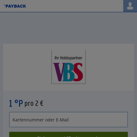
1 °P
pro 2 €