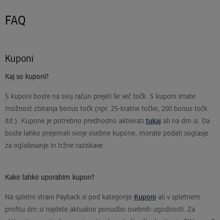
FAQ
Kuponi
Kaj so kuponi?
S kuponi boste na svoj račun prejeli še več točk. S kuponi imate
možnost zbiranja bonus točk (npr. 25-kratne točke, 200 bonus točk
itd.). Kupone je potrebno predhodno aktivirati
tukaj
ali na dm.si. Da
boste lahko prejemali svoje osebne kupone, morate podati soglasje
za oglaševanje in tržne raziskave.
Kako lahko uporabim kupon?
Na spletni strani Payback.si pod kategorijo
Kuponi
ali v spletnem
profilu dm.si najdete aktualno ponudbo osebnih ugodnosti. Za