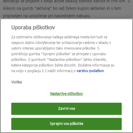
aktivacijo se prijavite s svojo active beauty številko kartice in PIN-om. S
klikom na gumb "aktiviraj" bo vaš želeni kupon aktiviran in s tem
pripravljen na unovčenje pri naslednjem nakupu.
Uporaba piškotkov
Za optimalno oblikovanje našega spletnega mesta kot tudi za
njegovo stalno izboljševanje ter prikazovanje vsebine v skladu z
vašimi interesi uporabljamo tako imenovane piškotke. S
potrditvijo gumba "Sprejmi piškotke" se strinjate z uporabo
piškotkov. Z gumbom "Nastavitve piškotkov" lahko izberete,
katere kategorije piškotkov želite dovoliti. Dodatne informacije so
na voljo v poglavju 3.2 naših informacij o
varstvu podatkov
.
Vizitka
Nastavitve piškotkov
Zavrni vse
Sprejmi vse piškotke