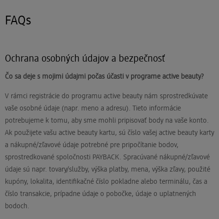
FAQs
Ochrana osobných údajov a bezpečnosť
Čo sa deje s mojimi údajmi počas účasti v programe active beauty?
V rámci registrácie do programu active beauty nám sprostredkúvate
vaše osobné údaje (napr. meno a adresu). Tieto informácie
potrebujeme k tomu, aby sme mohli pripisovať body na vaše konto.
Ak použijete vašu active beauty kartu, sú číslo vašej active beauty karty
a nákupné/zľavové údaje potrebné pre pripočítanie bodov,
sprostredkované spoločnosti PAYBACK. Spracúvané nákupné/zľavové
údaje sú napr. tovary/služby, výška platby, mena, výška zľavy, použité
kupóny, lokalita, identifikačné číslo pokladne alebo terminálu, čas a
číslo transakcie, prípadne údaje o pobočke, údaje o uplatnených
bodoch.