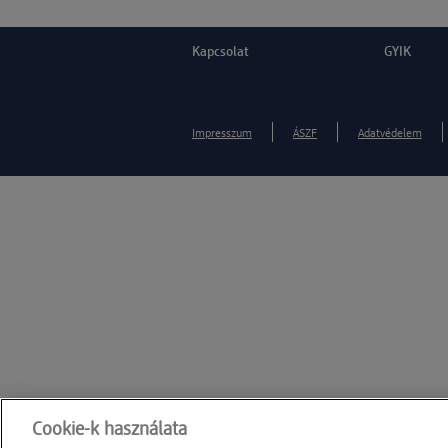
Kapcsolat
GYIK
Impresszum
ÁSZF
Adatvédelem
Cookie-k használata