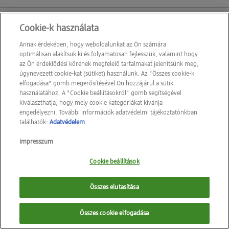
Cookie-k használata
Kapcsolat
GYIK
Annak érdekében, hogy weboldalunkat az Ön számára
Személyre szabott kedvezmények
Adatok módosítása
optimálisan alakítsuk ki és folyamatosan fejlesszük, valamint hogy
az Ön érdeklődési körének megfelelő tartalmakat jelenítsünk meg,
úgynevezett cookie-kat (sütiket) használunk. Az "Összes cookie-k
Cookie-k
elfogadása" gomb megerősítésével Ön hozzájárul a sütik
használatához. A "Cookie beállításokról" gomb segítségével
kiválaszthatja, hogy mely cookie kategóriákat kívánja
Impresszum
engedélyezni. További információk adatvédelmi tájékoztatónkban
ÁSZF
találhatók:
Adatvédelem
.
Adatvédelem
impresszum
AKADÁLYMENTESSÉGI NYILATKOZAT
Cookie beállítások
Összes elutasítása
Összes cookie elfogadása