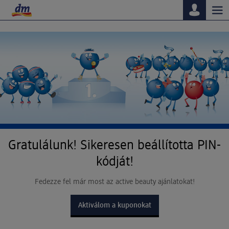
Tog
nav
Gratulálunk! Sikeresen beállította PIN-
kódját!
Fedezze fel már most az active beauty ajánlatokat!
Aktiválom a kuponokat