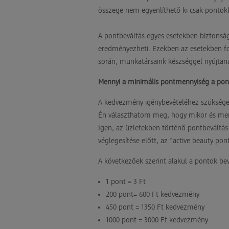
összege nem egyenlíthető ki csak pontok
A pontbeváltás egyes esetekben biztonsá
eredményezheti. Ezekben az esetekben fo
során, munkatársaink készséggel nyújta
Mennyi a minimális pontmennyiség a pon
A kedvezmény igénybevételéhez szüksége
Én választhatom meg, hogy mikor és men
Igen, az üzletekben történő pontbeváltás
véglegesítése előtt, az "active beauty po
A következőek szerint alakul a pontok bev
1 pont = 3 Ft
200 pont= 600 Ft kedvezmény
450 pont = 1350 Ft kedvezmény
1000 pont = 3000 Ft kedvezmény