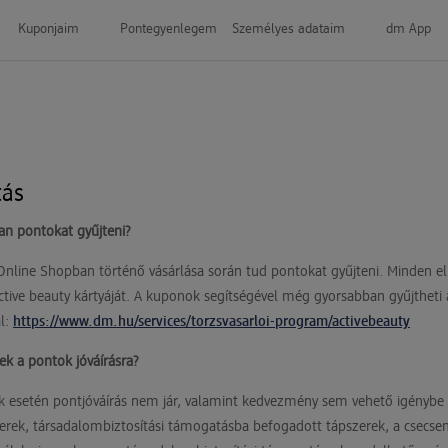
Kuponjaim
Pontegyenlegem
Személyes adataim
dm App
tás
n pontokat gyűjteni?
ine Shopban történő vásárlása során tud pontokat gyűjteni. Minden elkö
ctive beauty kártyáját. A kuponok segítségével még gyorsabban gyűjtheti
ál:
https://www.dm.hu/services/torzsvasarloi-program/activebeauty
k a pontok jóváírásra?
ek esetén pontjóváírás nem jár, valamint kedvezmény sem vehető igénybe
zerek, társadalombiztosítási támogatásba befogadott tápszerek, a csecsem