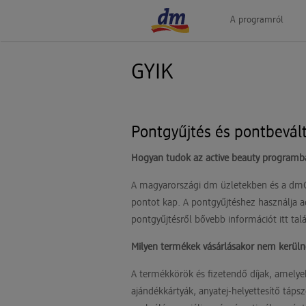
A programról
GYIK
Pontgyűjtés és pontbevál
Hogyan tudok az active beauty programba
A magyarországi dm üzletekben és a dmOnl
pontot kap. A pontgyűjtéshez használja a
pontgyűjtésről bővebb információt itt tal
Milyen termékek vásárlásakor nem kerülne
A termékkörök és fizetendő díjak, amely
ajándékkártyák, anyatej-helyettesítő táps