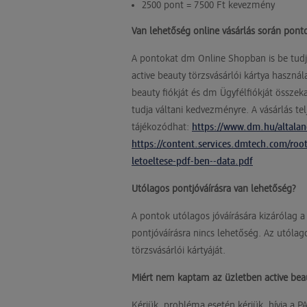
2500 pont = 7500 Ft kevezmény
Van lehetőség online vásárlás során ponto
A pontokat dm Online Shopban is be tudja 
active beauty törzsvásárlói kártya haszn
beauty fiókját és dm Ügyfélfiókját összek
tudja váltani kedvezményre. A vásárlás te
tájékozódhat:
https://www.dm.hu/altalano
https://content.services.dmtech.com/ro
letoeltese-pdf-ben--data.pdf
Utólagos pontjóváírásra van lehetőség?
A pontok utólagos jóváírására kizárólag a
pontjóváírásra nincs lehetőség. Az utólag
törzsvásárlói kártyáját.
Miért nem kaptam az üzletben active bea
Kérjük, probléma esetén kérjük, hívja a P