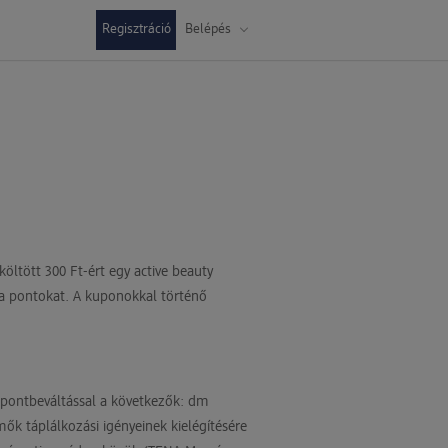
Regisztráció
Belépés
ltött 300 Ft-ért egy active beauty
 a pontokat. A kuponokkal történő
 pontbeváltással a következők: dm
ők táplálkozási igényeinek kielégítésére