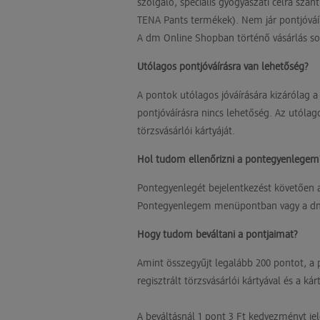
szolgáló, speciális gyógyászati célra sz
TENA Pants termékek). Nem jár pontjóváírás
A dm Online Shopban történő vásárlás során
Utólagos pontjóváírásra van lehetőség?
A pontok utólagos jóváírására kizárólag a
pontjóváírásra nincs lehetőség. Az utólag
törzsvásárlói kártyáját.
Hol tudom ellenőrizni a pontegyenlegem
Pontegyenlegét bejelentkezést követően 
Pontegyenlegem menüpontban vagy a dm ü
Hogy tudom beváltani a pontjaimat?
Amint összegyűjt legalább 200 pontot, a 
regisztrált törzsvásárlói kártyával és a 
A beváltásnál 1 pont 3 Ft kedvezményt jele