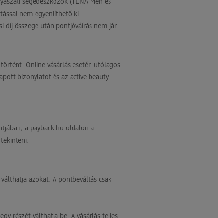
yógyászati segédeszközök (TENA Men és
ltással nem egyenlíthető ki.
si díj összege után pontjóváírás nem jár.
 történt. Online vásárlás esetén utólagos
pott bizonylatot és az active beauty
tjában, a payback.hu oldalon a
ekinteni.
válthatja azokat. A pontbeváltás csak
y részét válthatja be. A vásárlás teljes