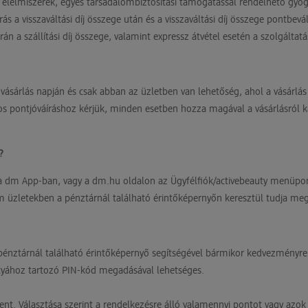
ánt élelmiszerek, egyes társadalombiztosítási támogatással rendelhető g
 a visszaváltási díj összege után és a visszaváltási díj összege pontbevá
 a szállítási díj összege, valamint expressz átvétel esetén a szolgáltatá
 vásárlás napján és csak abban az üzletben van lehetőség, ahol a vásárlás
os pontjóváíráshoz kérjük, minden esetben hozza magával a vásárlásról ka
?
a dm App-ban, vagy a dm.hu oldalon az Ügyfélfiók/activebeauty menüpon
zletekben a pénztárnál található érintőképernyőn keresztül tudja megt
pénztárnál található érintőképernyő segítségével bármikor kedvezményre 
kártyához tartozó PIN-kód megadásával lehetséges.
nt. Választása szerint a rendelkezésre álló valamennyi pontot vagy azok eg