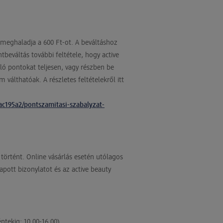
 meghaladja a 600 Ft-ot. A beváltáshoz
beváltás további feltétele, hogy active
lló pontokat teljesen, vagy részben be
válthatóak. A részletes feltételekről itt
c195a2/pontszamitasi-szabalyzat-
 történt. Online vásárlás esetén utólagos
pott bizonylatot és az active beauty
tekig: 10.00-16.00).