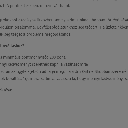
kal. A pontok készpénzre nem válthatók.
gi okokból akadályba ütközhet, amely a dm Online Shopban történő vásár
rduljon bizalommal Ügyfélszolgálatunkhoz segítségért. Ha üzleteinkben
nak segítséget a probléma megoldásához.
tbeváltáshoz?
s minimális pontmennyiség 200 pont.
nyi kedvezményt szeretnék kapni a vásárlásomra?
 során az ügyfélkijelzőn adhatja meg, ha a dm Online Shopban szeretné 
ntok beváltása" gombra kattintva válassza ki, hogy mennyi kedvezményt sz
áltása: