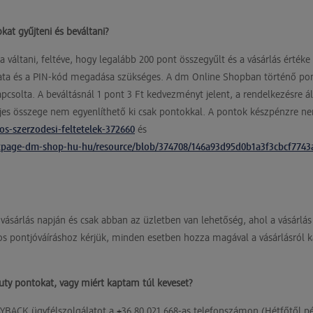
kat gyűjteni és beváltani?
váltani, feltéve, hogy legalább 200 pont összegyűlt és a vásárlás értéke
álata és a PIN-kód megadása szükséges. A dm Online Shopban történő pont
apcsolta. A beváltásnál 1 pont 3 Ft kedvezményt jelent, a rendelkezésre á
ljes összege nem egyenlíthető ki csak pontokkal. A pontok készpénzre nem 
s-szerzodesi-feltetelek-372660
és
otpage-dm-shop-hu-hu/resource/blob/374708/146a93d95d0b1a3f3cbcf7743a
 vásárlás napján és csak abban az üzletben van lehetőség, ahol a vásárlás
os pontjóváíráshoz kérjük, minden esetben hozza magával a vásárlásról ka
uty pontokat, vagy miért kaptam túl keveset?
AYBACK ügyfélszolgálatot a +36 80 021 668-as telefonszámon (Hétfőtől pén