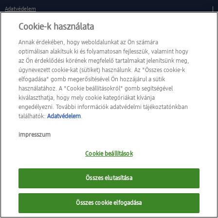
Adatvédelem
AKADÁLYMENTESSÉGI NYILATKOZAT
Cookie-k használata
Annak érdekében, hogy weboldalunkat az Ön számára
optimálisan alakítsuk ki és folyamatosan fejlesszük, valamint hogy
az Ön érdeklődési körének megfelelő tartalmakat jelenítsünk meg,
úgynevezett cookie-kat (sütiket) használunk. Az "Összes cookie-k
elfogadása" gomb megerősítésével Ön hozzájárul a sütik
használatához. A "Cookie beállításokról" gomb segítségével
kiválaszthatja, hogy mely cookie kategóriákat kívánja
engedélyezni. További információk adatvédelmi tájékoztatónkban
találhatók:
Adatvédelem
.
impresszum
Cookie beállítások
Összes elutasítása
Összes cookie elfogadása