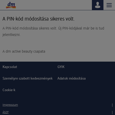
Tog
nav
A PIN-kód módosítása sikeres volt.
A PIN-kód módosítása sikeres volt. Új PIN-kódjával már be is tud
jelentkezni.
A dm active beauty csapata
Kapcsolat
GYIK
Személyre szabott kedvezmények
Adatok módosítása
Cookie-k
Impresszum
ÁSZF