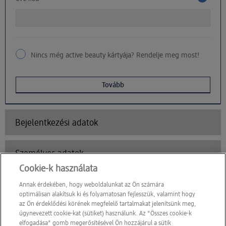
Nincs még active beauty kártyája? Rendelje meg most!
Tovább
Bejelentkezési adatok
Személyes adatok
Cookie-k használata
Személyre szabott kedvezmények
Annak érdekében, hogy weboldalunkat az Ön számára
optimálisan alakítsuk ki és folyamatosan fejlesszük, valamint hogy
az Ön érdeklődési körének megfelelő tartalmakat jelenítsünk meg,
úgynevezett cookie-kat (sütiket) használunk. Az "Összes cookie-k
elfogadása" gomb megerősítésével Ön hozzájárul a sütik