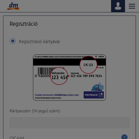
Tog
nav
Regisztráció
Regisztráció kártyával
Kártyaszám (16-jegyű szám)
CVC-kód