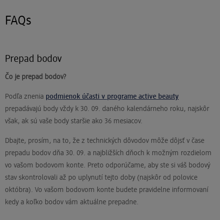
FAQs
Prepad bodov
Čo je prepad bodov?
Podľa znenia
podmienok účasti v programe active beauty
prepadávajú body vždy k 30. 09. daného kalendárneho roku, najskôr
však, ak sú vaše body staršie ako 36 mesiacov.
Dbajte, prosím, na to, že z technických dôvodov môže dôjsť v čase
prepadu bodov dňa 30. 09. a najbližších dňoch k možným rozdielom
vo vašom bodovom konte. Preto odporúčame, aby ste si váš bodový
stav skontrolovali až po uplynutí tejto doby (najskôr od polovice
októbra). Vo vašom bodovom konte budete pravidelne informovaní
kedy a koľko bodov vám aktuálne prepadne.