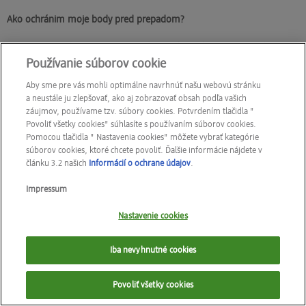
Ako ochránim moje body pred prepadom?
active beauty vás bude informovať, akonáhle vám bude hroziť prepad
Používanie súborov cookie
bodov. Prosím, dbajte v predstihu na to, aby ste si body uplatnili ešte
pred ich prepadnutím. Body si môžete uplatniť v ktorejkoľvek
Aby sme pre vás mohli optimálne navrhnúť našu webovú stránku
predajni dm na Slovensku.
a neustále ju zlepšovať, ako aj zobrazovať obsah podľa vašich
záujmov, používame tzv. súbory cookies. Potvrdením tlačidla "
Povoliť všetky cookies" súhlasíte s používaním súborov cookies.
Pomocou tlačidla " Nastavenia cookies" môžete vybrať kategórie
súborov cookies, ktoré chcete povoliť. Ďalšie informácie nájdete v
článku 3.2 našich
Informácií o ochrane údajov
.
Impressum
Nastavenie cookies
Iba nevyhnutné cookies
Povoliť všetky cookies