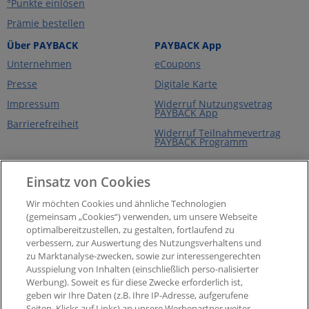
°Punkte einlösen
Prämie bestellen
Über PAYBACK
PAYBACK App
Unternehmen
eCoupons
Presse
Digitale Karte
Impressum
Widerruf Nutzungsvetrag
PAYBACK App
Barrierefreiheit
Widerruf Teilnahmevertrag
PAYBACK Programm
Newsletter
Einsatz von Cookies
Aktueller °Punktestand
Extra-°Punkte, Angebote &
Wir möchten Cookies und ähnliche Technologien
mehr
(gemeinsam „Cookies“) verwenden, um unsere Webseite
optimalbereitzustellen, zu gestalten, fortlaufend zu
verbessern, zur Auswertung des Nutzungsverhaltens und
zu Marktanalyse-zwecken, sowie zur interessengerechten
Ausspielung von Inhalten (einschließlich perso-nalisierter
Werbung). Soweit es für diese Zwecke erforderlich ist,
geben wir Ihre Daten (z.B. Ihre IP-Adresse, aufgerufene
Seiten, Klicks auf Links) an unsere Werbepartner weiter.