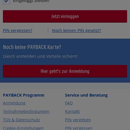
Eingeloggt bleiben
PIN vergessen?
Noch keinen PIN gesetzt?
Noch keine PAYBACK Karte?
Gleich anmelden und Vorteile sichern!
Hier geht's zur Anmeldung
PAYBACK Programm
Service und Beratung
Anmeldung
FAQ
Teilnahmebedingungen
Kontakt
TÜV & Datenschutz
PIN vergeben
Cookie-Einstellungen
PIN vergessen