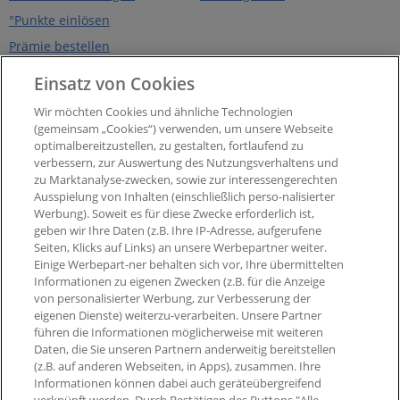
°Punkte einlösen
Prämie bestellen
Über PAYBACK
PAYBACK App
Einsatz von Cookies
Unternehmen
eCoupons
Wir möchten Cookies und ähnliche Technologien
Presse
Digitale Karte
(gemeinsam „Cookies“) verwenden, um unsere Webseite
optimalbereitzustellen, zu gestalten, fortlaufend zu
Impressum
Widerruf Nutzungsvetrag
PAYBACK App
verbessern, zur Auswertung des Nutzungsverhaltens und
Barrierefreiheit
zu Marktanalyse-zwecken, sowie zur interessengerechten
Widerruf Teilnahmevertrag
Ausspielung von Inhalten (einschließlich perso-nalisierter
PAYBACK Programm
Werbung). Soweit es für diese Zwecke erforderlich ist,
Newsletter
geben wir Ihre Daten (z.B. Ihre IP-Adresse, aufgerufene
Seiten, Klicks auf Links) an unsere Werbepartner weiter.
Aktueller °Punktestand
Einige Werbepart-ner behalten sich vor, Ihre übermittelten
Extra-°Punkte, Angebote &
Informationen zu eigenen Zwecken (z.B. für die Anzeige
mehr
von personalisierter Werbung, zur Verbesserung der
eigenen Dienste) weiterzu-verarbeiten. Unsere Partner
führen die Informationen möglicherweise mit weiteren
Daten, die Sie unseren Partnern anderweitig bereitstellen
(z.B. auf anderen Webseiten, in Apps), zusammen. Ihre
Informationen können dabei auch geräteübergreifend