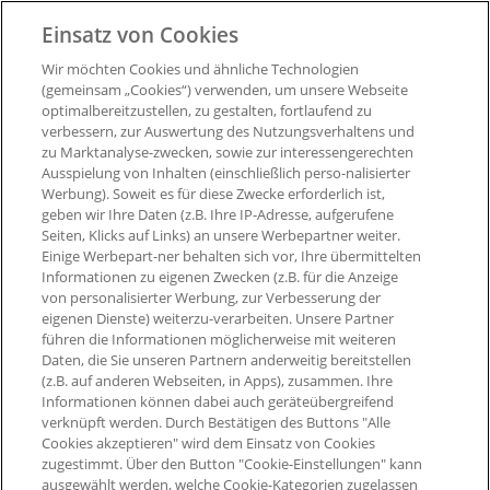
Über PAYBACK
PAYBACK App
Einsatz von Cookies
Unternehmen
eCoupons
Wir möchten Cookies und ähnliche Technologien
Presse
Digitale Karte
(gemeinsam „Cookies“) verwenden, um unsere Webseite
optimalbereitzustellen, zu gestalten, fortlaufend zu
Impressum
Widerruf Nutzungsvetrag
PAYBACK App
verbessern, zur Auswertung des Nutzungsverhaltens und
Barrierefreiheit
zu Marktanalyse-zwecken, sowie zur interessengerechten
Widerruf Teilnahmevertrag
Ausspielung von Inhalten (einschließlich perso-nalisierter
PAYBACK Programm
Werbung). Soweit es für diese Zwecke erforderlich ist,
Newsletter
geben wir Ihre Daten (z.B. Ihre IP-Adresse, aufgerufene
Seiten, Klicks auf Links) an unsere Werbepartner weiter.
Aktueller °Punktestand
Einige Werbepart-ner behalten sich vor, Ihre übermittelten
Extra-°Punkte, Angebote &
Informationen zu eigenen Zwecken (z.B. für die Anzeige
mehr
von personalisierter Werbung, zur Verbesserung der
eigenen Dienste) weiterzu-verarbeiten. Unsere Partner
führen die Informationen möglicherweise mit weiteren
Daten, die Sie unseren Partnern anderweitig bereitstellen
(z.B. auf anderen Webseiten, in Apps), zusammen. Ihre
Informationen können dabei auch geräteübergreifend
verknüpft werden. Durch Bestätigen des Buttons "Alle
Cookies akzeptieren" wird dem Einsatz von Cookies
zugestimmt. Über den Button "Cookie-Einstellungen" kann
ausgewählt werden, welche Cookie-Kategorien zugelassen