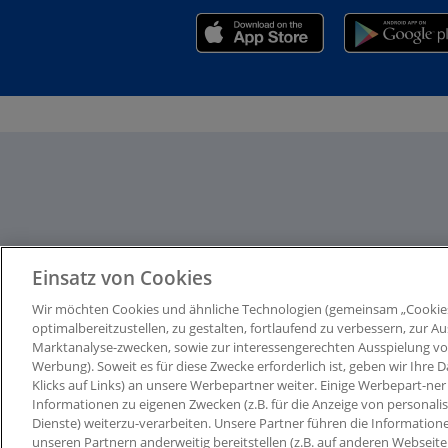
Einsatz von Cookies
Wir möchten Cookies und ähnliche Technologien (gemeinsam „Cookie
optimalbereitzustellen, zu gestalten, fortlaufend zu verbessern, zur
Marktanalyse-zwecken, sowie zur interessengerechten Ausspielung von I
Werbung). Soweit es für diese Zwecke erforderlich ist, geben wir Ihre D
Klicks auf Links) an unsere Werbepartner weiter. Einige Werbepart-ner 
Informationen zu eigenen Zwecken (z.B. für die Anzeige von personali
Dienste) weiterzu-verarbeiten. Unsere Partner führen die Information
unseren Partnern anderweitig bereitstellen (z.B. auf anderen Webseit