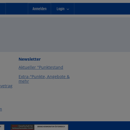
Anmelden
Login
Newsletter
Aktueller °Punktestand
Extra-°Punkte, Angebote &
mehr
vetrag
m