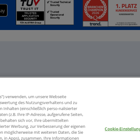
s“) verwenden, um unsere Webseite
 Auswertung des Nutzungsverhaltens und zu
nhalten (einschließlich perso-nalisierter
aten (z.B. Ihre IP-Adresse, aufgerufene Seiten,
behalten sich vor, Ihre übermittelten
sierter Werbung, zur Verbesserung der eigenen
Cookie-Einstellun
en möglicherweise mit weiteren Daten, die Sie
en, in Apps), zusammen. Ihre Informationen