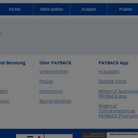
Partner
Online punkten
eCoupons
Prämien
.
und Beratung
Über PAYBACK
PAYBACK App
Unternehmen
eCoupons
Presse
Digitale Karte
eben
Impressum
Widerruf Nutzungs
PAYBACK App
essen
Barrierefreiheit
Widerruf
Teilnahmevertrag
PAYBACK Program