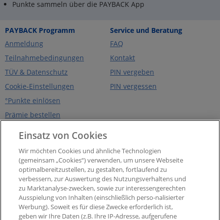
Punkte sammeln über die PAYBACK App
PAYBACK Programm
Service und Beratung
Anmeldung
FAQ
Teilnahmebedingungen
Kontakt
TÜV & Datenschutz
PIN vergeben
Cookie-Einstellungen
PIN vergessen
°Punkte einlösen
Prämie bestellen
Über PAYBACK
PAYBACK App
Einsatz von Cookies
Unternehmen
eCoupons
Wir möchten Cookies und ähnliche Technologien
Presse
Digitale Karte
(gemeinsam „Cookies“) verwenden, um unsere Webseite
optimalbereitzustellen, zu gestalten, fortlaufend zu
Impressum
Widerruf Nutzungsvetrag
PAYBACK App
verbessern, zur Auswertung des Nutzungsverhaltens und
Barrierefreiheit
zu Marktanalyse-zwecken, sowie zur interessengerechten
Widerruf Teilnahmevertrag
Ausspielung von Inhalten (einschließlich perso-nalisierter
PAYBACK Programm
Werbung). Soweit es für diese Zwecke erforderlich ist,
Newsletter
geben wir Ihre Daten (z.B. Ihre IP-Adresse, aufgerufene