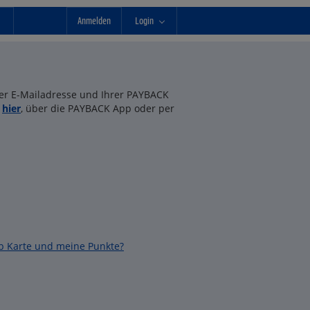
Anmelden
Login
er E-Mailadresse und Ihrer PAYBACK
h
hier
, über die PAYBACK App oder per
ub Karte und meine Punkte?