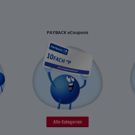
PAYBACK eCoupons
Alle Kategorien