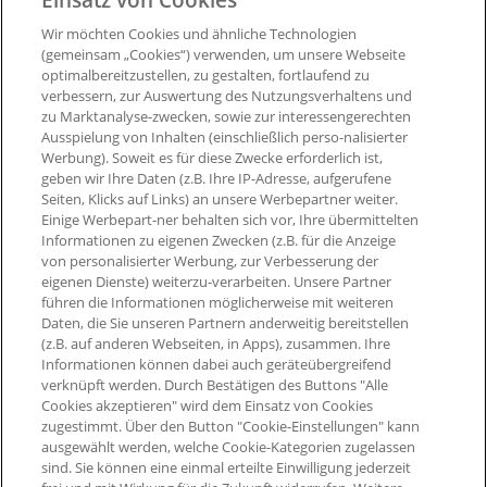
Unternehmen
eCoupons
Wir möchten Cookies und ähnliche Technologien
Presse
Digitale Karte
(gemeinsam „Cookies“) verwenden, um unsere Webseite
optimalbereitzustellen, zu gestalten, fortlaufend zu
Impressum
Widerruf Nutzungsvetrag
PAYBACK App
verbessern, zur Auswertung des Nutzungsverhaltens und
Barrierefreiheit
zu Marktanalyse-zwecken, sowie zur interessengerechten
Widerruf Teilnahmevertrag
Ausspielung von Inhalten (einschließlich perso-nalisierter
PAYBACK Programm
Werbung). Soweit es für diese Zwecke erforderlich ist,
Newsletter
geben wir Ihre Daten (z.B. Ihre IP-Adresse, aufgerufene
Seiten, Klicks auf Links) an unsere Werbepartner weiter.
Aktueller °Punktestand
Einige Werbepart-ner behalten sich vor, Ihre übermittelten
Extra-°Punkte, Angebote &
Informationen zu eigenen Zwecken (z.B. für die Anzeige
mehr
von personalisierter Werbung, zur Verbesserung der
eigenen Dienste) weiterzu-verarbeiten. Unsere Partner
führen die Informationen möglicherweise mit weiteren
Daten, die Sie unseren Partnern anderweitig bereitstellen
(z.B. auf anderen Webseiten, in Apps), zusammen. Ihre
Informationen können dabei auch geräteübergreifend
verknüpft werden. Durch Bestätigen des Buttons "Alle
Cookies akzeptieren" wird dem Einsatz von Cookies
zugestimmt. Über den Button "Cookie-Einstellungen" kann
ausgewählt werden, welche Cookie-Kategorien zugelassen
sind. Sie können eine einmal erteilte Einwilligung jederzeit