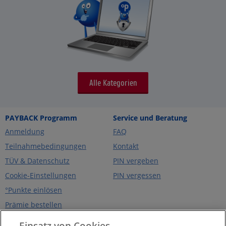
Alle Kategorien
PAYBACK Programm
Service und Beratung
Anmeldung
FAQ
Teilnahmebedingungen
Kontakt
TÜV & Datenschutz
PIN vergeben
Cookie-Einstellungen
PIN vergessen
°Punkte einlösen
Prämie bestellen
Über PAYBACK
PAYBACK App
Einsatz von Cookies