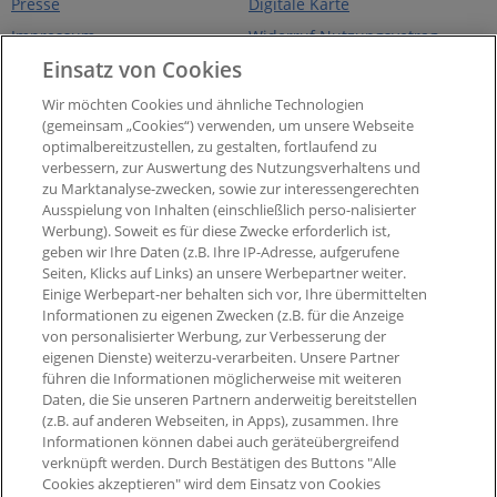
Presse
Digitale Karte
Impressum
Widerruf Nutzungsvetrag
PAYBACK App
Einsatz von Cookies
Barrierefreiheit
Widerruf Teilnahmevertrag
PAYBACK Programm
Wir möchten Cookies und ähnliche Technologien
(gemeinsam „Cookies“) verwenden, um unsere Webseite
Newsletter
optimalbereitzustellen, zu gestalten, fortlaufend zu
Aktueller °Punktestand
verbessern, zur Auswertung des Nutzungsverhaltens und
zu Marktanalyse-zwecken, sowie zur interessengerechten
Extra-°Punkte, Angebote &
mehr
Ausspielung von Inhalten (einschließlich perso-nalisierter
Werbung). Soweit es für diese Zwecke erforderlich ist,
geben wir Ihre Daten (z.B. Ihre IP-Adresse, aufgerufene
Seiten, Klicks auf Links) an unsere Werbepartner weiter.
Einige Werbepart-ner behalten sich vor, Ihre übermittelten
Informationen zu eigenen Zwecken (z.B. für die Anzeige
von personalisierter Werbung, zur Verbesserung der
eigenen Dienste) weiterzu-verarbeiten. Unsere Partner
führen die Informationen möglicherweise mit weiteren
Daten, die Sie unseren Partnern anderweitig bereitstellen
(z.B. auf anderen Webseiten, in Apps), zusammen. Ihre
Informationen können dabei auch geräteübergreifend
verknüpft werden. Durch Bestätigen des Buttons "Alle
Cookies akzeptieren" wird dem Einsatz von Cookies