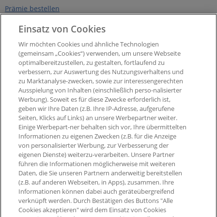
Prämie bestellen
Über PAYBACK
PAYBACK App
Einsatz von Cookies
Unternehmen
eCoupons
Wir möchten Cookies und ähnliche Technologien
Presse
Digitale Karte
(gemeinsam „Cookies“) verwenden, um unsere Webseite
optimalbereitzustellen, zu gestalten, fortlaufend zu
Impressum
Widerruf Nutzungsvetrag
PAYBACK App
verbessern, zur Auswertung des Nutzungsverhaltens und
Barrierefreiheit
zu Marktanalyse-zwecken, sowie zur interessengerechten
Widerruf Teilnahmevertrag
Ausspielung von Inhalten (einschließlich perso-nalisierter
PAYBACK Programm
Werbung). Soweit es für diese Zwecke erforderlich ist,
Newsletter
geben wir Ihre Daten (z.B. Ihre IP-Adresse, aufgerufene
Seiten, Klicks auf Links) an unsere Werbepartner weiter.
Aktueller °Punktestand
Einige Werbepart-ner behalten sich vor, Ihre übermittelten
Extra-°Punkte, Angebote &
Informationen zu eigenen Zwecken (z.B. für die Anzeige
mehr
von personalisierter Werbung, zur Verbesserung der
eigenen Dienste) weiterzu-verarbeiten. Unsere Partner
führen die Informationen möglicherweise mit weiteren
Daten, die Sie unseren Partnern anderweitig bereitstellen
(z.B. auf anderen Webseiten, in Apps), zusammen. Ihre
Informationen können dabei auch geräteübergreifend
verknüpft werden. Durch Bestätigen des Buttons "Alle
Cookies akzeptieren" wird dem Einsatz von Cookies