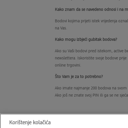
Kako znam da se navedeno odnosi i na 
Bodovi kojima prijeti istek vrijedenja ozn
na Vas.
Kako mogu izbjeći gubitak bodova?
Ako su Vaši bodovi pred istekom, active b
newslettera. Iskoristite svoje bodove pri
online trgovini.
Što Vam je za to potrebno?
Ako imate najmanje 200 bodova na svom rač
Ako još ne znate svoj PIN ili ga se ne sje
Korištenje kolačića
Kontakt
FAQ