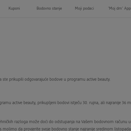
Kuponi
Bodovno stanje
Moji podaci
’Moj dm‘ App
a
a ste prikupili odgovarajuće bodove u programu active beauty.
ramu active beauty, prikupljeni bodovi istječu 30. rujna, ali najranije 36 
hničkih razloga može doći do odstupanja na Vašem bodovnom računu u r
 molimo da provjerite svoje bodovno stanje najranije sredinom listopada