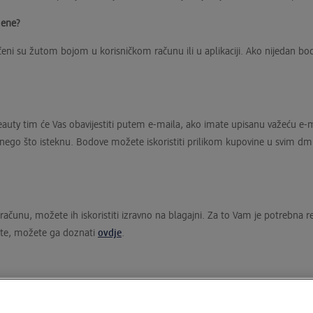
mene?
ačeni su žutom bojom u korisničkom računu ili u aplikaciji. Ako nijedan bo
eauty tim će Vas obavijestiti putem e-maila, ako imate upisanu važeću e-m
je nego što isteknu. Bodove možete iskoristiti prilikom kupovine u svim d
unu, možete ih iskoristiti izravno na blagajni. Za to Vam je potrebna regi
ćate, možete ga doznati
ovdje
.
Dodatne usluge
Promjena podataka