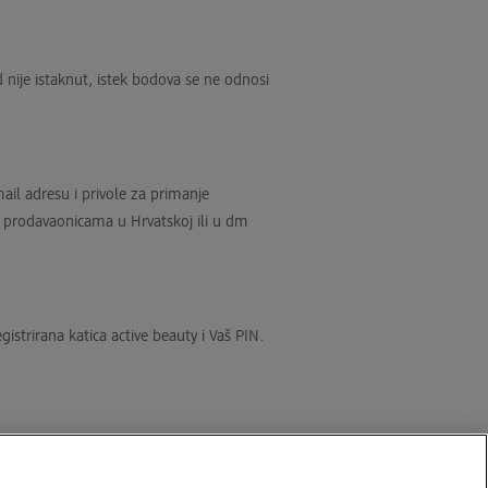
d nije istaknut, istek bodova se ne odnosi
ail adresu i privole za primanje
m prodavaonicama u Hrvatskoj ili u dm
strirana katica active beauty i Vaš PIN.
Kolačić