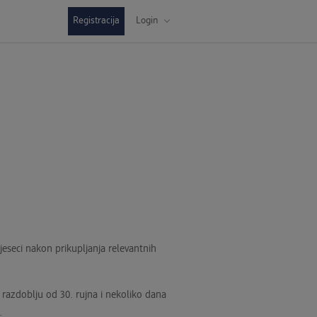
Registracija
Login
mjeseci nakon prikupljanja relevantnih
azdoblju od 30. rujna i nekoliko dana
.