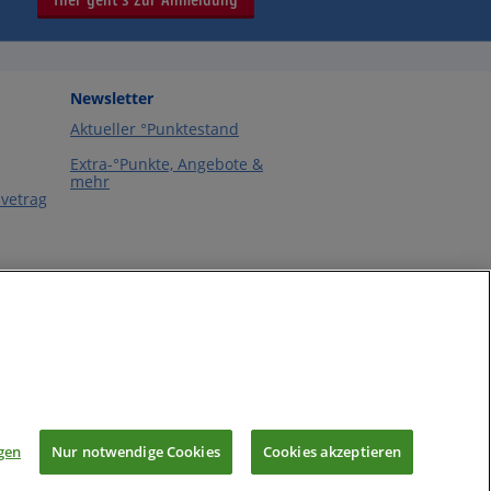
Newsletter
Aktueller °Punktestand
Extra-°Punkte, Angebote &
mehr
vetrag
m
gen
Nur notwendige Cookies
Cookies akzeptieren