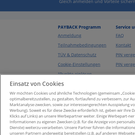
Gleich anmelden und Vorteile sichern
PAYBACK Programm
Service 
Anmeldung
FAQ
Teilnahmebedingungen
Kontakt
TÜV & Datenschutz
PIN verg
Cookie-Einstellungen
PIN verg
°Punkte einlösen
Einsatz von Cookies
Prämie bestellen
Wir möchten Cookies und ähnliche Technologien (gemeinsam „Cookie
optimalbereitzustellen, zu gestalten, fortlaufend zu verbessern, zur
Marktanalyse-zwecken, sowie zur interessengerechten Ausspielung von I
Werbung). Soweit es für diese Zwecke erforderlich ist, geben wir Ihre D
Klicks auf Links) an unsere Werbepartner weiter. Einige Werbepart-ner 
Informationen zu eigenen Zwecken (z.B. für die Anzeige von personali
Dienste) weiterzu-verarbeiten. Unsere Partner führen die Information
unseren Partnern anderweitig bereitstellen (z.B. auf anderen Webseit