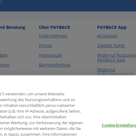
!
und Beratung
Über PAYBACK
PAYBACK App
Unternehmen
eCoupons
Presse
Digitale Karte
eben
Impressum
Widerruf Nutzungs
PAYBACK App
essen
Barrierefreiheit
Widerruf
Teilnahmevertrag
PAYBACK Program
s“) verwenden, um unsere Webseite
 Auswertung des Nutzungsverhaltens und zu
nhalten (einschließlich perso-nalisierter
aten (z.B. Ihre IP-Adresse, aufgerufene Seiten,
behalten sich vor, Ihre übermittelten
sierter Werbung, zur Verbesserung der eigenen
Cookie-Einstellun
en möglicherweise mit weiteren Daten, die Sie
en, in Apps), zusammen. Ihre Informationen