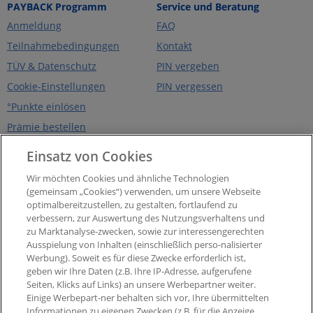
PAYBACK Programm
Service und Beratung
Anmeldung
FAQ
Teilnahmebedingungen
Kontakt
TÜV & Datenschutz
PIN vergeben
Cookie-Einstellungen
PIN vergessen
°Punkte einlösen
Prämie bestellen
Über PAYBACK
PAYBACK App
Einsatz von Cookies
Unternehmen
eCoupons
Wir möchten Cookies und ähnliche Technologien
Presse
Digitale Karte
(gemeinsam „Cookies“) verwenden, um unsere Webseite
optimalbereitzustellen, zu gestalten, fortlaufend zu
Impressum
Widerruf Nutzungsvetrag
PAYBACK App
verbessern, zur Auswertung des Nutzungsverhaltens und
Barrierefreiheit
zu Marktanalyse-zwecken, sowie zur interessengerechten
Widerruf Teilnahmevertrag
Ausspielung von Inhalten (einschließlich perso-nalisierter
PAYBACK Programm
Werbung). Soweit es für diese Zwecke erforderlich ist,
Newsletter
geben wir Ihre Daten (z.B. Ihre IP-Adresse, aufgerufene
Seiten, Klicks auf Links) an unsere Werbepartner weiter.
Aktueller °Punktestand
Einige Werbepart-ner behalten sich vor, Ihre übermittelten
Extra-°Punkte, Angebote &
Informationen zu eigenen Zwecken (z.B. für die Anzeige