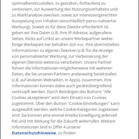
optimalbereitzustellen, zu gestalten, fortlaufend zu
Impressum
Widerruf Nutzungsvetrag
PAYBACK App
verbessern, zur Auswertung des Nutzungsverhaltens und
Barrierefreiheit
zu Marktanalyse-zwecken, sowie zur interessengerechten
Widerruf Teilnahmevertrag
Ausspielung von Inhalten (einschließlich perso-nalisierter
PAYBACK Programm
Werbung). Soweit es für diese Zwecke erforderlich ist,
Newsletter
geben wir Ihre Daten (z.B. Ihre IP-Adresse, aufgerufene
Seiten, Klicks auf Links) an unsere Werbepartner weiter.
Aktueller °Punktestand
Einige Werbepart-ner behalten sich vor, Ihre übermittelten
Extra-°Punkte, Angebote &
Informationen zu eigenen Zwecken (z.B. für die Anzeige
mehr
von personalisierter Werbung, zur Verbesserung der
eigenen Dienste) weiterzu-verarbeiten. Unsere Partner
führen die Informationen möglicherweise mit weiteren
Daten, die Sie unseren Partnern anderweitig bereitstellen
(z.B. auf anderen Webseiten, in Apps), zusammen. Ihre
Informationen können dabei auch geräteübergreifend
verknüpft werden. Durch Bestätigen des Buttons "Alle
Cookies akzeptieren" wird dem Einsatz von Cookies
zugestimmt. Über den Button "Cookie-Einstellungen" kann
ausgewählt werden, welche Cookie-Kategorien zugelassen
sind. Sie können eine einmal erteilte Einwilligung jederzeit
frei und mit Wirkung für die Zukunft widerrufen. Weitere
Informationen sind in Ziffer 4 unserer
Datenschutzhinweise
. zu finden.