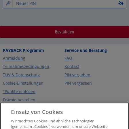
PAYBACK Programm
Service und Beratung
Anmeldung
FAQ
Teilnahmebedingungen
Kontakt
TÜV & Datenschutz
PIN vergeben
Cookie-Einstellungen
PIN vergessen
°Punkte einlösen
Prämie bestellen
Über PAYBACK
PAYBACK App
Einsatz von Cookies
Unternehmen
eCoupons
Wir möchten Cookies und ähnliche Technologien
Presse
Digitale Karte
(gemeinsam „Cookies“) verwenden, um unsere Webseite