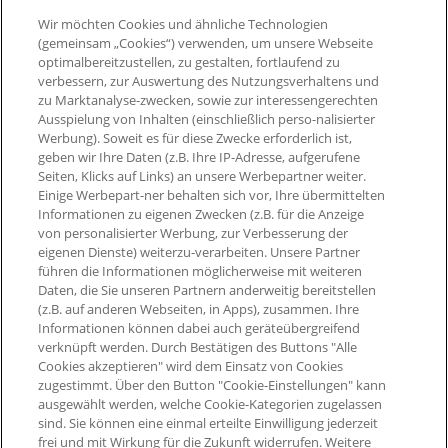
Unternehmen
eCoupons
Wir möchten Cookies und ähnliche Technologien
Presse
Digitale Karte
(gemeinsam „Cookies“) verwenden, um unsere Webseite
optimalbereitzustellen, zu gestalten, fortlaufend zu
Impressum
Widerruf Nutzungsvetrag
PAYBACK App
verbessern, zur Auswertung des Nutzungsverhaltens und
Barrierefreiheit
zu Marktanalyse-zwecken, sowie zur interessengerechten
Widerruf Teilnahmevertrag
Ausspielung von Inhalten (einschließlich perso-nalisierter
PAYBACK Programm
Werbung). Soweit es für diese Zwecke erforderlich ist,
Newsletter
geben wir Ihre Daten (z.B. Ihre IP-Adresse, aufgerufene
Seiten, Klicks auf Links) an unsere Werbepartner weiter.
Aktueller °Punktestand
Einige Werbepart-ner behalten sich vor, Ihre übermittelten
Extra-°Punkte, Angebote &
Informationen zu eigenen Zwecken (z.B. für die Anzeige
mehr
von personalisierter Werbung, zur Verbesserung der
eigenen Dienste) weiterzu-verarbeiten. Unsere Partner
führen die Informationen möglicherweise mit weiteren
Daten, die Sie unseren Partnern anderweitig bereitstellen
(z.B. auf anderen Webseiten, in Apps), zusammen. Ihre
Informationen können dabei auch geräteübergreifend
verknüpft werden. Durch Bestätigen des Buttons "Alle
Cookies akzeptieren" wird dem Einsatz von Cookies
zugestimmt. Über den Button "Cookie-Einstellungen" kann
ausgewählt werden, welche Cookie-Kategorien zugelassen
sind. Sie können eine einmal erteilte Einwilligung jederzeit
frei und mit Wirkung für die Zukunft widerrufen. Weitere