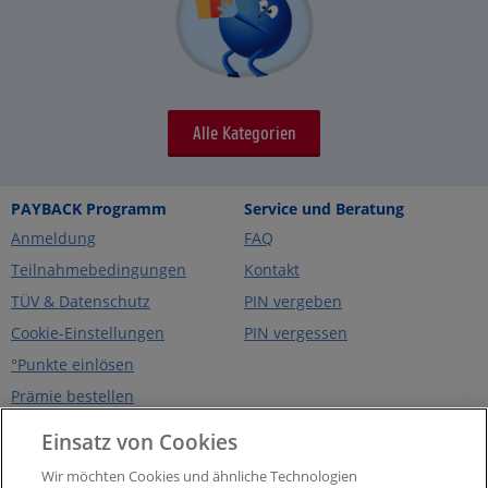
Alle Kategorien
PAYBACK Programm
Service und Beratung
Anmeldung
FAQ
Teilnahmebedingungen
Kontakt
TÜV & Datenschutz
PIN vergeben
Cookie-Einstellungen
PIN vergessen
°Punkte einlösen
Prämie bestellen
Über PAYBACK
PAYBACK App
Einsatz von Cookies
Unternehmen
eCoupons
Wir möchten Cookies und ähnliche Technologien