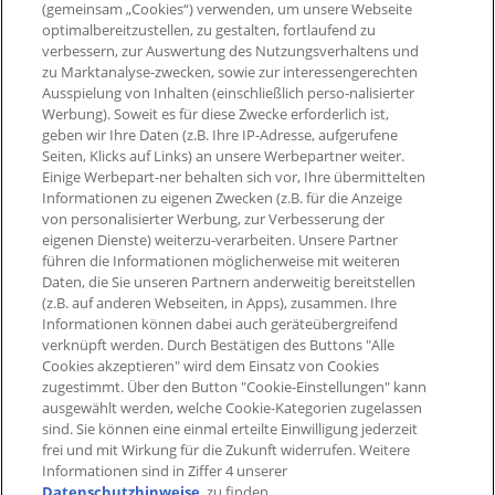
Presse
Digitale Karte
(gemeinsam „Cookies“) verwenden, um unsere Webseite
optimalbereitzustellen, zu gestalten, fortlaufend zu
Impressum
Widerruf Nutzungsvetrag
PAYBACK App
verbessern, zur Auswertung des Nutzungsverhaltens und
Barrierefreiheit
zu Marktanalyse-zwecken, sowie zur interessengerechten
Widerruf Teilnahmevertrag
Ausspielung von Inhalten (einschließlich perso-nalisierter
PAYBACK Programm
Werbung). Soweit es für diese Zwecke erforderlich ist,
Newsletter
geben wir Ihre Daten (z.B. Ihre IP-Adresse, aufgerufene
Seiten, Klicks auf Links) an unsere Werbepartner weiter.
Aktueller °Punktestand
Einige Werbepart-ner behalten sich vor, Ihre übermittelten
Extra-°Punkte, Angebote &
Informationen zu eigenen Zwecken (z.B. für die Anzeige
mehr
von personalisierter Werbung, zur Verbesserung der
eigenen Dienste) weiterzu-verarbeiten. Unsere Partner
führen die Informationen möglicherweise mit weiteren
Daten, die Sie unseren Partnern anderweitig bereitstellen
(z.B. auf anderen Webseiten, in Apps), zusammen. Ihre
Informationen können dabei auch geräteübergreifend
verknüpft werden. Durch Bestätigen des Buttons "Alle
Cookies akzeptieren" wird dem Einsatz von Cookies
zugestimmt. Über den Button "Cookie-Einstellungen" kann
ausgewählt werden, welche Cookie-Kategorien zugelassen
sind. Sie können eine einmal erteilte Einwilligung jederzeit
frei und mit Wirkung für die Zukunft widerrufen. Weitere
Informationen sind in Ziffer 4 unserer
Datenschutzhinweise
. zu finden.