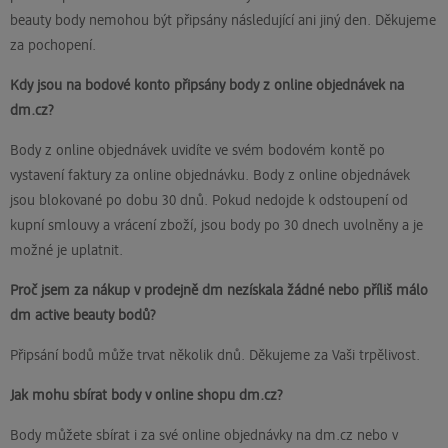
beauty body nemohou být připsány následující ani jiný den. Děkujeme
za pochopení.
Kdy jsou na bodové konto připsány body z online objednávek na
dm.cz?
Body z online objednávek uvidíte ve svém bodovém kontě po
vystavení faktury za online objednávku. Body z online objednávek
jsou blokované po dobu 30 dnů. Pokud nedojde k odstoupení od
kupní smlouvy a vrácení zboží, jsou body po 30 dnech uvolněny a je
možné je uplatnit.
Proč jsem za nákup v prodejně dm nezískala žádné nebo příliš málo
dm active beauty bodů?
Připsání bodů může trvat několik dnů. Děkujeme za Vaši trpělivost.
Jak mohu sbírat body v online shopu dm.cz?
Body můžete sbírat i za své online objednávky na dm.cz nebo v