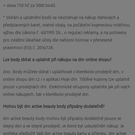
• sleva 750 Kč za 3000 bodů
* Sbírání a uplatnění bodů se nevztahuje na nákup dárkových a
předplacených karet, vratné obaly, na počáteční kojeneckou mléčnou
výživu dle zákona č. 40/1995 Sb., o regulaci reklamy, a na potraviny
pro zvláštní lékařské účely dle nařízení Komise v přenesené
pravomoci (EU) č. 2016/128.
Lze body sbírat a uplatnit při nákupu na dm online shopu?
Ano. Body můžete sbírat i uplatňovat v kterékoliv prodejně dm, v
online shopu dm.cz i v aplikaci Moje dm. Tištěné kupony lze uplatnit
pouze v prodejnách dm. Elektronické eKupony uplatníte jak při svých
online nákupech, tak v kterékoliv prodejně dm.
Mohou být dm active beauty body připsány dodatečně?
dm active beauty body mohou být připsány dodatečně pouze ve
stejný den a ve stejné prodejně, ve které byl uskutečněn nákup. Je
potřeba předložit Vaší dm active beauty kartu a účtenku. dm active