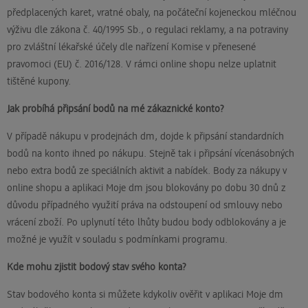
předplacených karet, vratné obaly, na počáteční kojeneckou mléčnou
výživu dle zákona č. 40/1995 Sb., o regulaci reklamy, a na potraviny
pro zvláštní lékařské účely dle nařízení Komise v přenesené
pravomoci (EU) č. 2016/128. V rámci online shopu nelze uplatnit
tištěné kupony.
Jak probíhá připsání bodů na mé zákaznické konto?
V případě nákupu v prodejnách dm, dojde k připsání standardních
bodů na konto ihned po nákupu. Stejně tak i připsání vícenásobných
nebo extra bodů ze speciálních aktivit a nabídek. Body za nákupy v
online shopu a aplikaci Moje dm jsou blokovány po dobu 30 dnů z
důvodu případného využití práva na odstoupení od smlouvy nebo
vrácení zboží. Po uplynutí této lhůty budou body odblokovány a je
možné je využít v souladu s podmínkami programu.
Kde mohu zjistit bodový stav svého konta?
Stav bodového konta si můžete kdykoliv ověřit v aplikaci Moje dm