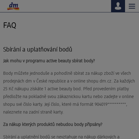
Tog
nav
FAQ
Sbírání a uplatňování bodů
Jak mohu v programu active beauty sbírat body?
Body můžete jednoduše a pohodlně sbírat za nákup zboží ve všech
prodejnách dm v České republice a v online shopu dm.cz. Za každých
25 Kč nákupu získáte 1 active beauty bod. Před provedením platby
předložte na pokladně svou zákaznickou kartu nebo zadejte v online
shopu své číslo karty. Její číslo, které má formát 904019**********,
naleznete na zadní straně karty.
Za nákup kterých produktů nebudou body připsány?
Sbírání a uplatnění bodů se nevztahuje na nákup dárkových a