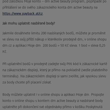
pod záložkou Moje konto – dm active beauty program, popřípadě po
přihlášení se do svého zákaznického konta dm active beauty na
https://www.payback.at/cz
.
Jak mohu uplatnit nasbírané body?
Jakmile dosáhnete limitu 200 nasbíraných bodů, můžete je proměnit
ve slevu na svůj příští nákup v kterékoliv prodejně dm, v online shopu
dm.cz a aplikaci Moje dm. 200 bodů = 50 Kč sleva. 1 bod = sleva 0,25
Kč.
Při uplatnění bodů v prodejně zadejte svůj PIN kód k zákaznické kartě
na zákaznickém displeji, který je přímo na pokladně (vedle platebního
terminálu). Na zákaznickém displeji si sami zvolíte, jak vysokou slevu
za body chcete při placení získat.
Body můžete uplatnit i v online shopu a aplikaci Moje dm. Propojte
konto v online shopu s kontem dm active beauty a nasbírané body
uplatněte při dokončení své objednávky přímo v košíku.Poskytnutá