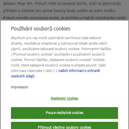
aplikaci Moje dm. Pokud máte propojená konta, stačí se jednoduše
přihlásit a získané dm active beauty body uvidíte ve svém košíku.
Pokud nemáte propojená konta, je potřeba u každé objednávky zadat
číslo Vaší dm active beauty karty a potvrdit jej, aby Vám body mohly
Používání souborů cookies
být připsány. Před každým svým nákupem nezapomeňte aktivovat své
Abychom pro vás mohli optimálně navrhnout naše webové
eKupony, díky kterým sbíráte body rychleji.
stránky, neustále je vylepšovat a zobrazovat obsah podle vašich
zájmů, používáme takzvané soubory cookies. Potvrzením tlačítka
„Přijmout soubory cookies“ souhlasíte s používáním souborů
Kontakt
FAQs
cookies. Pomocí tlačítka „Nastavení souborů cookies“ můžete
zvolit, které kategorie souborů cookies si přejete povolit. Další
active beauty extra
Moje údaje
informace naleznete v části 3.2
našich informací o ochraně
osobních údajů
.
Cookies
Impressum
Nastavení cookies
Impressum
Podmínky účasti v programu active beauty
Pouze nezbytné cookies
Informace o ochraně osobních údajů
PROHLÁŠENÍ O PŘÍSTUPNOSTI
Přijmout všechny soubory cookies